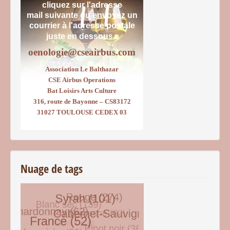
cliquez sur l'adresse
mail suivante ou envoyez un
courrier
à l'adresse postale
juste en dessous :
oenologie@cseairbus.com
Association Le Balthazar
CSE Airbus Operations
Bat Loisirs Arts Culture
316, route de Bayonne – CS83172
31027 TOULOUSE CEDEX 03
Nuage de tags