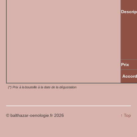
Descrip
Prix
Accor
(*) Prix à la bouteille à la date de la dégustation
© balthazar-oenologie.fr 2026
↑ Top