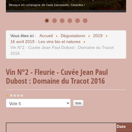
Mexique en compagnie de Carla Cacopardo. Caramba !
Vous êtes ici :
Accueil
Dégustations
2019
16 avril 2019 - Les vins bio et natures
Vin N°2 - Cuvée Jean Paul Dubost : Domaine du Tracot
2016
Vin N°2 - Fleurie - Cuvée Jean Paul
Dubost : Domaine du Tracot 2016
Vote
utilisateur:
Veuillez
1
/
5
voter
Date