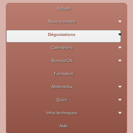
Accueil
Nous rejoindre
Dégustations
Calendriers
Bureau/CA
Formation
Multimédia
Quizz
Infos techniques
Aide