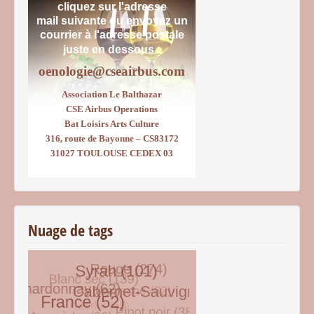
cliquez sur l'adresse
mail suivante ou envoyez un
courrier
à l'adresse postale
juste en dessous :
oenologie@cseairbus.com
Association Le Balthazar
CSE Airbus Operations
Bat Loisirs Arts Culture
316, route de Bayonne – CS83172
31027 TOULOUSE CEDEX 03
Nuage de tags