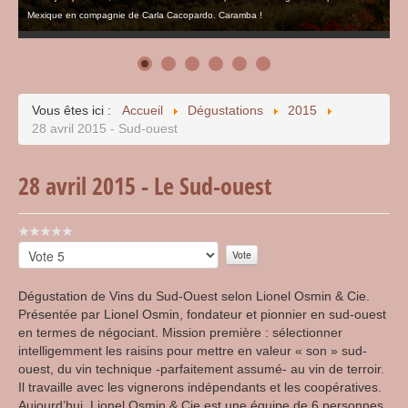
Mexique en compagnie de Carla Cacopardo. Caramba !
Vous êtes ici :
Accueil
Dégustations
2015
28 avril 2015 - Sud-ouest
28 avril 2015 - Le Sud-ouest
Vote
utilisateur:
Veuillez
0
/
5
voter
Dégustation de Vins du Sud-Ouest selon Lionel Osmin & Cie.
Présentée par Lionel Osmin, fondateur et pionnier en sud-ouest
en termes de négociant. Mission première : sélectionner
intelligemment les raisins pour mettre en valeur « son » sud-
ouest, du vin technique -parfaitement assumé- au vin de terroir.
Il travaille avec les vignerons indépendants et les coopératives.
Aujourd’hui, Lionel Osmin & Cie est une équipe de 6 personnes.