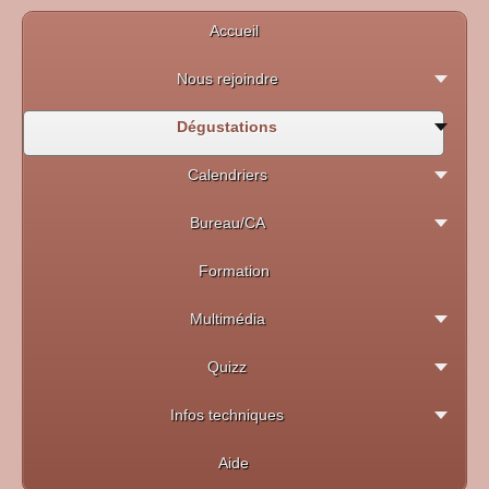
Accueil
Nous rejoindre
Dégustations
Calendriers
Bureau/CA
Formation
Multimédia
Quizz
Infos techniques
Aide