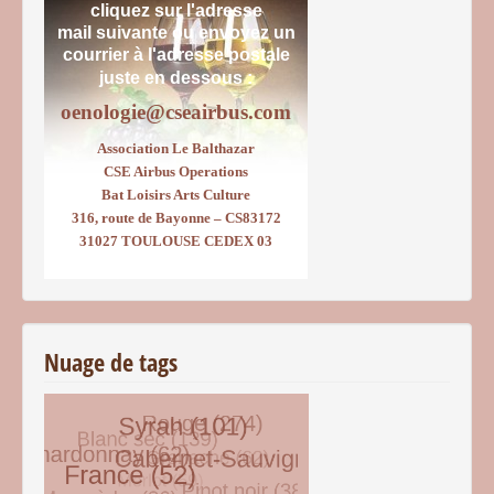
cliquez sur l'adresse
mail suivante ou envoyez un
courrier
à l'adresse postale
juste en dessous :
oenologie@cseairbus.com
Association Le Balthazar
CSE Airbus Operations
Bat Loisirs Arts Culture
316, route de Bayonne – CS83172
31027 TOULOUSE CEDEX 03
Nuage de tags