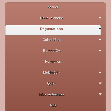
Accueil
Nous rejoindre
Dégustations
Calendriers
Bureau/CA
Formation
Multimédia
Quizz
Infos techniques
Aide