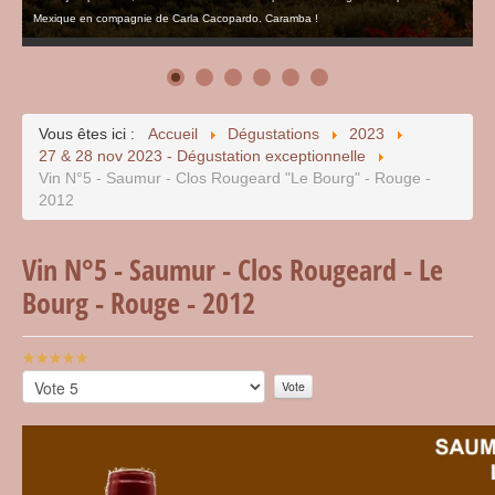
Mexique en compagnie de Carla Cacopardo. Caramba !
Vous êtes ici :
Accueil
Dégustations
2023
27 & 28 nov 2023 - Dégustation exceptionnelle
Vin N°5 - Saumur - Clos Rougeard "Le Bourg" - Rouge -
2012
Vin N°5 - Saumur - Clos Rougeard - Le
Bourg - Rouge - 2012
Vote
utilisateur:
Veuillez
5
/
5
voter