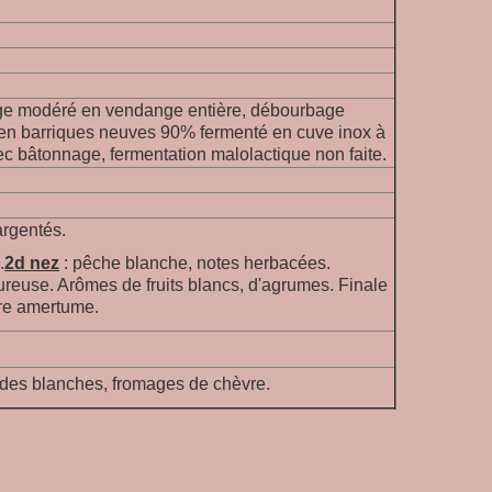
e modéré en vendange entière, débourbage
é en barriques neuves 90% fermenté en cuve inox à
ec bâtonnage, fermentation malolactique non faite.
argentés.
.
2d nez
:
pêche blanche, notes herbacées.
ureuse. Arômes de fruits blancs, d'agrumes. Finale
ère amertume.
andes blanches, fromages de chèvre.