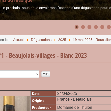
juin prochain, nous nous envolerons l'espace d'une dégustation pour
ba !
es ici :
Accueil
Dégustations
2025
19 mai 2025 - Roussillo
1 - Beaujolais-villages - Blanc 2023
r:
5
/
5
24/04/2025
Date
France - Beaujolais
Origine
Domaine de Thulon
Producteur