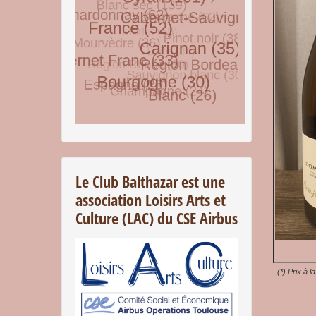
© Free
Joomla! 3 Modules
- by
VinaGecko.com
Le Club Balthazar est une
association Loisirs Arts et
Culture (LAC) du CSE Airbus
(*) Prix à l