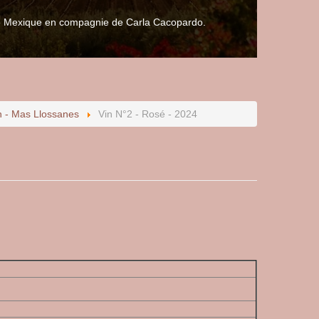
 le Mexique en compagnie de Carla Cacopardo.
n - Mas Llossanes
Vin N°2 - Rosé - 2024