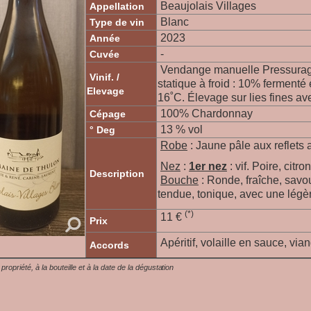
Beaujolais Villages
Appellation
Blanc
Type de vin
2023
Année
-
Cuvée
Vendange manuelle Pressurag
Vinif. /
statique à froid : 10% ferment
Elevage
16˚C. Élevage sur lies fines av
100% Chardonnay
Cépage
13 % vol
° Deg
Robe
: Jaune pâle aux reflets 
Nez
:
1er nez
:
vif. Poire, citron
Description
Bouche
: Ronde, fraîche, savo
tendue, tonique, avec une lég
(*)
11 €
Prix
Apéritif, volaille en sauce, vi
Accords
a propriété, à la bouteille et à la date de la dégustation