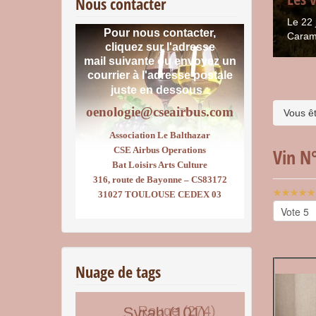
Nous contacter
Le 22 
Pour nous contacter,
Caram
cliquez sur l'adresse
mail suivante ou envoyez un
courrier
à l'adresse postale
juste en dessous :
oenologie@cseairbus.com
Vous êt
Association Le Balthazar
CSE Airbus Operations
Vin N°
Bat Loisirs Arts Culture
316, route de Bayonne – CS83172
Vote
31027 TOULOUSE CEDEX 03
utilisateu
Veuillez
voter
Nuage de tags