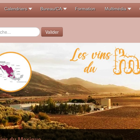
Calendriers
Bureau/CA
Formation
Multimédia
er
Valider
vins du Mexique