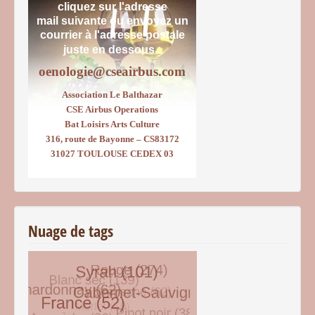
cliquez sur l'adresse
mail suivante ou envoyez un
courrier
à l'adresse postale
juste en dessous :
oenologie@cseairbus.com
Association Le Balthazar
CSE Airbus Operations
Bat Loisirs Arts Culture
316, route de Bayonne – CS83172
31027 TOULOUSE CEDEX 03
Nuage de tags