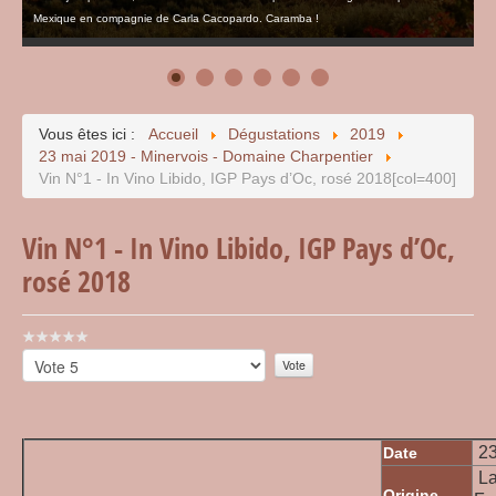
Mexique en compagnie de Carla Cacopardo. Caramba !
Vous êtes ici :
Accueil
Dégustations
2019
23 mai 2019 - Minervois - Domaine Charpentier
Vin N°1 - In Vino Libido, IGP Pays d’Oc, rosé 2018[col=400]
Vin N°1 - In Vino Libido, IGP Pays d’Oc,
rosé 2018
Vote
utilisateur:
Veuillez
0
/
5
voter
23
Date
La
Origine