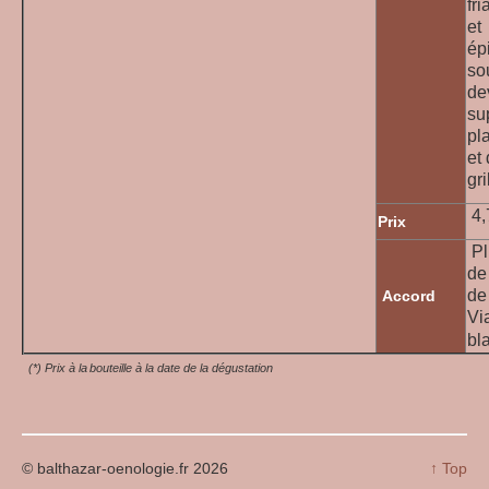
fri
et
ép
so
de
su
pl
et
gri
4,
Prix
Pl
de
de
Accord
Vi
bl
(*) Prix à la bouteille à la date de la dégustation
© balthazar-oenologie.fr 2026
↑ Top