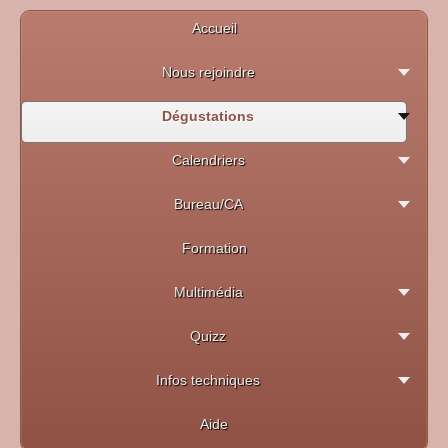
Accueil
Nous rejoindre
Dégustations
Calendriers
Bureau/CA
Formation
Multimédia
Quizz
Infos techniques
Aide