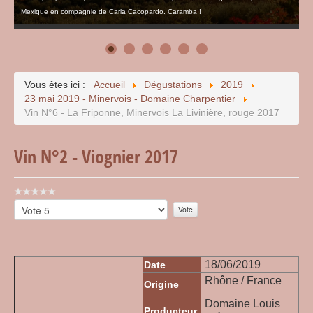
Mexique en compagnie de Carla Cacopardo. Caramba !
Vous êtes ici :
Accueil
Dégustations
2019
23 mai 2019 - Minervois - Domaine Charpentier
Vin N°6 - La Friponne, Minervois La Livinière, rouge 2017
Vin N°2 - Viognier 2017
Vote
utilisateur:
Veuillez
0
/
5
voter
18/06/2019
Date
Rhône / France
Origine
Domaine Louis
Producteur