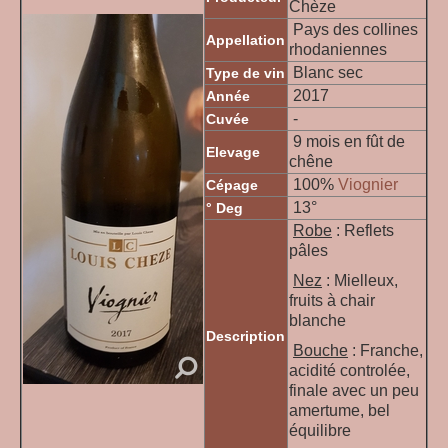
Chèze
Pays des collines
Appellation
rhodaniennes
Blanc sec
Type de vin
2017
Année
-
Cuvée
9 mois en fût de
Elevage
chêne
10
0%
Viognier
Cépage
13°
° Deg
Robe
: Reflets
pâles
Nez
: Mielleux,
fruits à chair
blanche
Description
Bouche
: Franche,
acidité controlée,
finale avec un peu
amertume, bel
équilibre