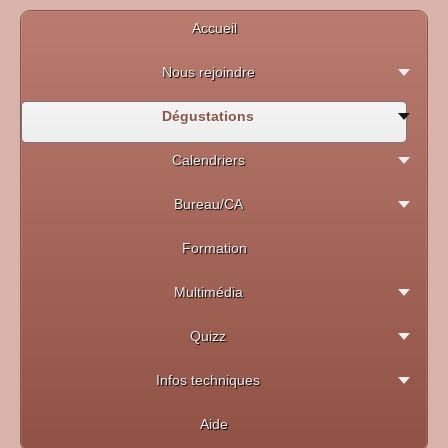
Accueil
Nous rejoindre
Dégustations
Calendriers
Bureau/CA
Formation
Multimédia
Quizz
Infos techniques
Aide