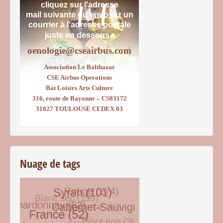
cliquez sur l'adresse
mail suivante ou envoyez un
courrier
à l'adresse postale
juste en dessous :
oenologie@cseairbus.com
Association Le Balthazar
CSE Airbus Operations
Bat Loisirs Arts Culture
316, route de Bayonne – CS83172
31027 TOULOUSE CEDEX 03
Nuage de tags