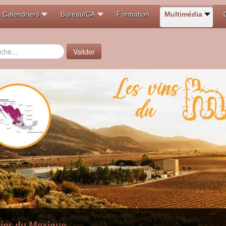
Calendriers
Bureau/CA
Formation
Multimédia
er
Valider
vins du Mexique