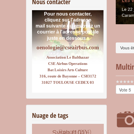
Nous contacter
Le 22 
Pour nous contacter,
Caram
cliquez sur l'adresse
mail suivante ou envoyez un
courrier
à l'adresse postale
juste en dessous :
oenologie@cseairbus.com
Vous êt
Association Le Balthazar
CSE Airbus Operations
Multi
Bat Loisirs Arts Culture
316, route de Bayonne – CS83172
Vote
31027 TOULOUSE CEDEX 03
utilisateu
Veuillez
voter
Nuage de tags