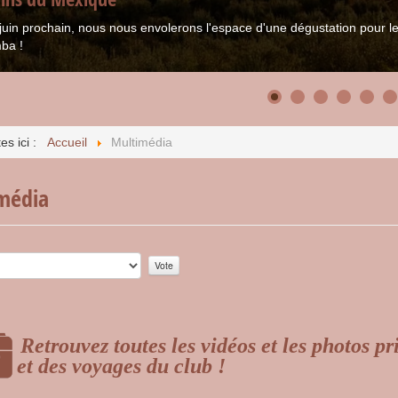
juin prochain, nous nous envolerons l'espace d'une dégustation pour
ba !
es ici :
Accueil
Multimédia
média
r:
0
/
5
Retrouvez toutes les vidéos et les photos pr
et des voyages du club !