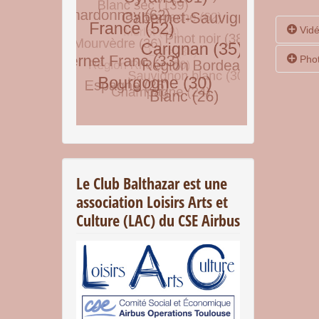
Vid
Pho
20
5 
© Free
Joomla! 3 Modules
- by
VinaGecko.com
14
Le Club Balthazar est une
association Loisirs Arts et
Culture (LAC) du CSE Airbus
P
2