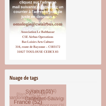
cliquez sur l'adresse
mail suivante ou envoyez un
courrier
à l'adresse postale
juste en dessous :
oenologie@cseairbus.com
Association Le Balthazar
CSE Airbus Operations
Bat Loisirs Arts Culture
316, route de Bayonne – CS83172
31027 TOULOUSE CEDEX 03
Nuage de tags