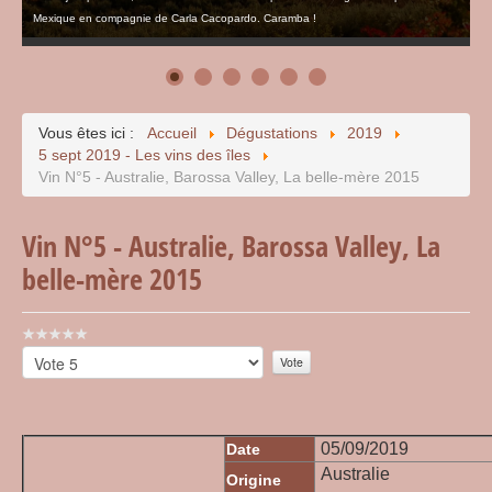
Mexique en compagnie de Carla Cacopardo. Caramba !
Vous êtes ici :
Accueil
Dégustations
2019
5 sept 2019 - Les vins des îles
Vin N°5 - Australie, Barossa Valley, La belle-mère 2015
Vin N°5 - Australie, Barossa Valley, La
belle-mère 2015
Vote
utilisateur:
Veuillez
0
/
5
voter
05/09/2019
Date
Australie
Origine