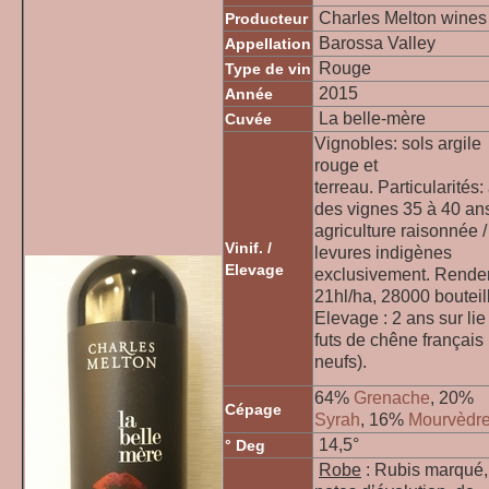
Charles Melton wines
Producteur
Barossa Valley
Appellation
Rouge
Type de vin
2015
Année
La belle-mère
Cuvée
Vignobles: sols argile
rouge et
terreau. Particularités:
des vignes 35 à 40 an
agriculture raisonnée /
Vinif. /
levures indigènes
Elevage
exclusivement. Rend
21hl/ha, 28000 bouteil
Elevage : 2 ans sur lie
futs de chêne français 
neufs).
64%
Grenache
, 20%
Cépage
Syrah
, 16%
Mourvèdr
14,5°
° Deg
Robe
: Rubis marqué,