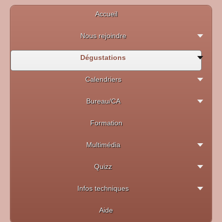
Accueil
Nous rejoindre
Dégustations
Calendriers
Bureau/CA
Formation
Multimédia
Quizz
Infos techniques
Aide