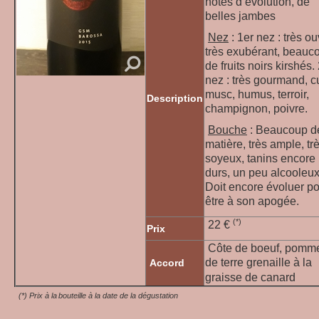
notes d’évolution, de
belles jambes
Nez
: 1er nez : très ou
très exubérant, beauc
de fruits noirs kirshés.
nez : très gourmand, cu
musc, humus, terroir,
Description
champignon, poivre.
Bouche
: Beaucoup d
matière, très ample, tr
soyeux, tanins encore
durs, un peu alcooleux
Doit encore évoluer p
être à son apogée.
(*)
22
€
Prix
Côte de boeuf, pomm
de terre grenaille à la
Accord
graisse de canard
(*) Prix à la bouteille à la date de la dégustation