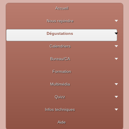
Accueil
Nous rejoindre
Dégustations
Calendriers
Bureau/CA
Formation
Multimédia
Quizz
Infos techniques
Aide