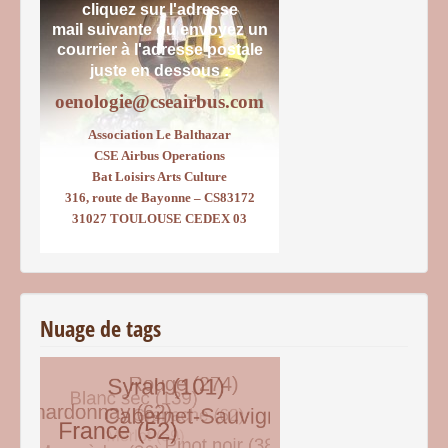
cliquez sur l'adresse
mail suivante ou envoyez un
courrier
à l'adresse postale
juste en dessous :
oenologie@cseairbus.com
Association Le Balthazar
CSE Airbus Operations
Bat Loisirs Arts Culture
316, route de Bayonne – CS83172
31027 TOULOUSE CEDEX 03
Nuage de tags