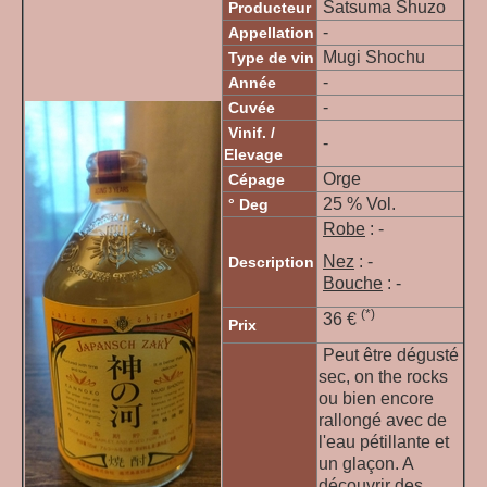
Satsuma Shuzo
Producteur
-
Appellation
Mugi Shochu
Type de vin
-
Année
-
Cuvée
Vinif. /
-
Elevage
Orge
Cépage
25 % Vol.
° Deg
Robe
: -
Nez
: -
Description
Bouche
: -
(*)
36 €
Prix
Peut être dégusté
sec, on the rocks
ou bien encore
rallongé avec de
l'eau pétillante et
un glaçon. A
découvrir des