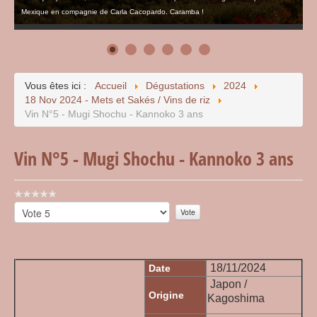
Mexique en compagnie de Carla Cacopardo. Caramba !
Vous êtes ici :
Accueil
Dégustations
2024
18 Nov 2024 - Mets et Sakés / Vins de riz
Vin N°5 - Mugi Shochu - Kannoko 3 ans
Vin N°5 - Mugi Shochu - Kannoko 3 ans
Vote
utilisateur:
Veuillez
0
/
5
voter
18/11/2024
Date
Japon /
Origine
Kagoshima