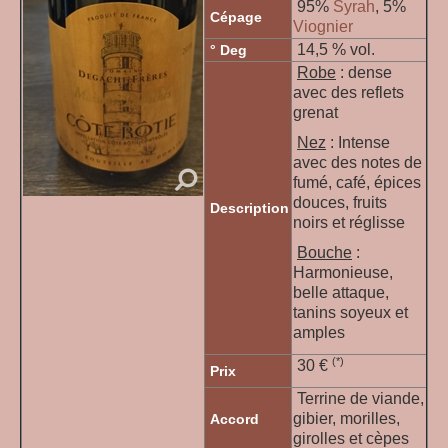
95%
Syrah
, 5%
Cépage
Viognier
14,5 % vol.
° Deg
Robe
: dense
avec des reflets
grenat
Nez
: Intense
avec des notes de
fumé, café, épices
douces, fruits
Description
noirs et réglisse
Bouche
:
Harmonieuse,
belle attaque,
tanins soyeux et
amples
(*)
30 €
Prix
Terrine de viande,
gibier, morilles,
Accord
girolles et cèpes