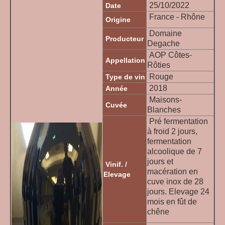
25/10/2022
Date
France - Rhône
Origine
Domaine
Producteur
Degache
AOP Côtes-
Appellation
Rôties
Rouge
Type de vin
2018
Année
Maisons-
Cuvée
Blanches
Pré fermentation
à froid 2 jours,
fermentation
alcoolique de 7
jours et
Vinif. /
macération en
Elevage
cuve inox de 28
jours. Elevage 24
mois en fût de
chêne