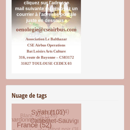
cliquez sur l'adresse
mail suivante ou envoyez un
courrier
à l'adresse postale
juste en dessous :
oenologie@cseairbus.com
Association Le Balthazar
CSE Airbus Operations
Bat Loisirs Arts Culture
316, route de Bayonne – CS83172
31027 TOULOUSE CEDEX 03
Nuage de tags