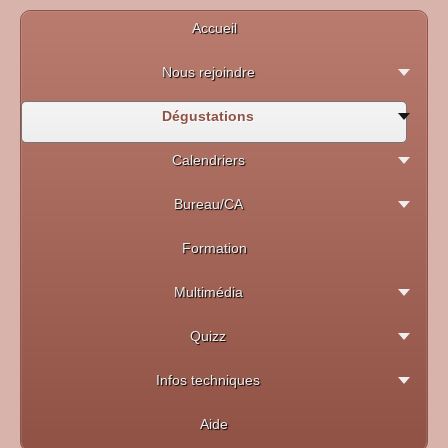
Accueil
Nous rejoindre
Dégustations
Calendriers
Bureau/CA
Formation
Multimédia
Quizz
Infos techniques
Aide