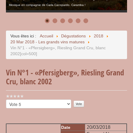
Mexique en compagnie de Carla Cacopardo. Caramba !
Vous êtes ici :
Accueil
Dégustations
2018
20 Mar 2018 - Les grands vins matures
Vin N°1 - «Pfersigberg», Riesling Grand Cru, blanc
2002[col=500]
Vin N°1 - «Pfersigberg», Riesling Grand
Cru, blanc 2002
Vote
utilisateur:
Veuillez
0
/
5
voter
20/03/2018
Date