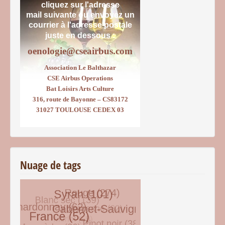
cliquez sur l'adresse
mail suivante ou envoyez un
courrier
à l'adresse postale
juste en dessous :
oenologie@cseairbus.com
Association Le Balthazar
CSE Airbus Operations
Bat Loisirs Arts Culture
316, route de Bayonne – CS83172
31027 TOULOUSE CEDEX 03
Nuage de tags