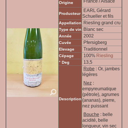
France / Alsace
Origine
EARL Gérard
Producteur
Schueller et fils
Riesling grand cru
Appellation
Blanc sec
Type de vin
2002
Année
Pfersigberg
Cuvée
Traditionnel
Elevage
100%
Riesling
Cépage
13,5
° Deg
Robe
: Or, jambes
légères
Nez
:
empyreumatique
(pétrole), agrumes
Description
(ananas), pierre,
nez puissant
Bouche
: belle
acidité, belle
longueur, vin sec