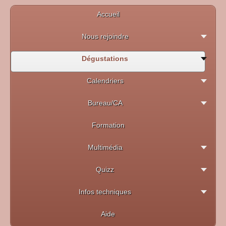
Accueil
Nous rejoindre
Dégustations
Calendriers
Bureau/CA
Formation
Multimédia
Quizz
Infos techniques
Aide