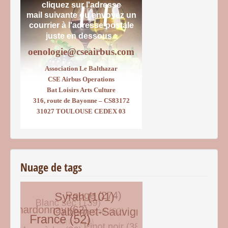
cliquez sur l'adresse
mail suivante ou envoyez un
courrier
à l'adresse postale
juste en dessous :
oenologie@cseairbus.com
Association Le Balthazar
CSE Airbus Operations
Bat Loisirs Arts Culture
316, route de Bayonne – CS83172
31027 TOULOUSE CEDEX 03
Nuage de tags