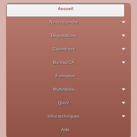
Accueil
Nous rejoindre
Dégustations
Calendriers
Bureau/CA
Formation
Multimédia
Quizz
Infos techniques
Aide