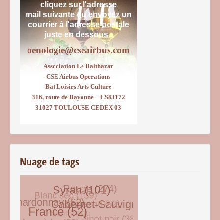
cliquez sur l'adresse
mail suivante ou envoyez un
courrier
à l'adresse postale
juste en dessous :
oenologie@cseairbus.com
Association Le Balthazar
CSE Airbus Operations
Bat Loisirs Arts Culture
316, route de Bayonne – CS83172
31027 TOULOUSE CEDEX 03
Nuage de tags