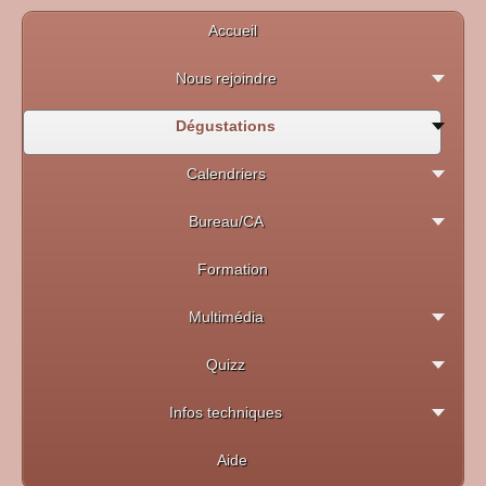
Accueil
Nous rejoindre
Dégustations
Calendriers
Bureau/CA
Formation
Multimédia
Quizz
Infos techniques
Aide