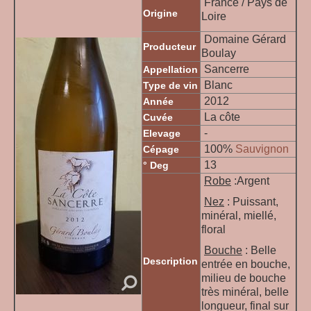
France / Pays de
Origine
Loire
Domaine Gérard
Producteur
Boulay
Sancerre
Appellation
Blanc
Type de vin
2012
Année
La côte
Cuvée
-
Elevage
100
%
Sauvignon
Cépage
13
° Deg
Robe
:Argent
Nez
: Puissant,
minéral, miellé,
floral
Bouche
: Belle
Description
entrée en bouche,
milieu de bouche
très minéral, belle
longueur, final sur