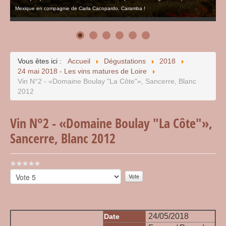
Mexique en compagnie de Carla Cacopardo. Caramba !
Vous êtes ici :
Accueil
Dégustations
2018
24 mai 2018 - Les vins matures de Loire
Vin N°2 - «Domaine Boulay "La Côte"», Sancerre, Blanc
2012
Vin N°2 - «Domaine Boulay "La Côte"»,
Sancerre, Blanc 2012
Vote
utilisateur:
Veuillez
0
/
5
voter
24/05/2018
Date