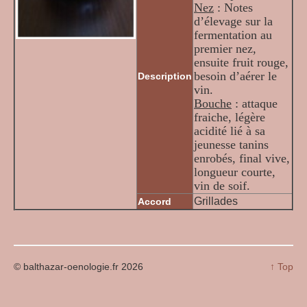
Nez
: Notes
d’élevage sur la
fermentation au
premier nez,
ensuite fruit rouge,
besoin d’aérer le
Description
vin.
Bouche
: attaque
fraiche, légère
acidité lié à sa
jeunesse tanins
enrobés, final vive,
longueur courte,
vin de soif.
Grillades
Accord
© balthazar-oenologie.fr 2026
↑ Top