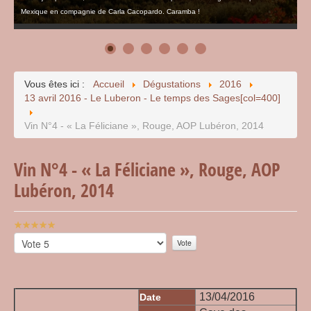
Mexique en compagnie de Carla Cacopardo. Caramba !
Vous êtes ici :
Accueil
Dégustations
2016
13 avril 2016 - Le Luberon - Le temps des Sages[col=400]
Vin N°4 - « La Féliciane », Rouge, AOP Lubéron, 2014
Vin N°4 - « La Féliciane », Rouge, AOP
Lubéron, 2014
Vote
utilisateur:
Veuillez
5
/
5
voter
13/04/2016
Date