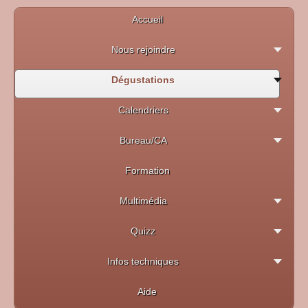
Accueil
Nous rejoindre
Dégustations
Calendriers
Bureau/CA
Formation
Multimédia
Quizz
Infos techniques
Aide