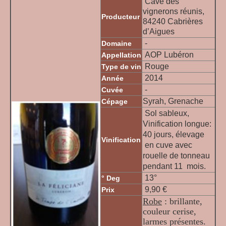
Cave des
vignerons réunis,
Producteur
84240 Cabrières
d’Aigues
-
Domaine
AOP Lubéron
Appellation
Rouge
Type de vin
2014
Année
-
Cuvée
Syrah, Grenache
Cépage
Sol sableux,
Vinification longue:
40 jours, élevage
Vinification
en cuve avec
rouelle de tonneau
pendant 11 mois.
13°
° Deg
9,90 €
Prix
Robe
: brillante,
couleur cerise,
larmes présentes.