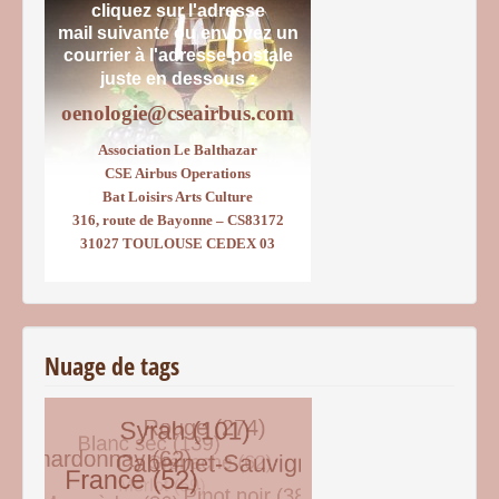
cliquez sur l'adresse
mail suivante ou envoyez un
courrier
à l'adresse postale
juste en dessous :
oenologie@cseairbus.com
Association Le Balthazar
CSE Airbus Operations
Bat Loisirs Arts Culture
316, route de Bayonne – CS83172
31027 TOULOUSE CEDEX 03
Nuage de tags