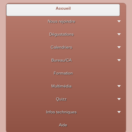
Accueil
Nous rejoindre
Dégustations
Calendriers
Bureau/CA
Formation
Multimédia
Quizz
Infos techniques
Aide