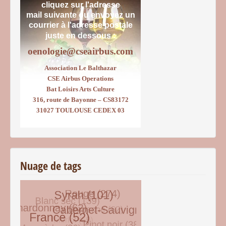
cliquez sur l'adresse
mail suivante ou envoyez un
courrier
à l'adresse postale
juste en dessous :
oenologie@cseairbus.com
Association Le Balthazar
CSE Airbus Operations
Bat Loisirs Arts Culture
316, route de Bayonne – CS83172
31027 TOULOUSE CEDEX 03
Nuage de tags