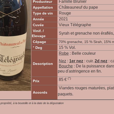
Famille Brunier
Producteur
Châteauneuf du pape
Appellation
Rouge
Type de vin
2021
Année
Vieux Télégraphe
Cuvée
Vinif. /
Syrah et grenache non éraflés
Elevage
Cépage
70% grenache, 15 % Sirah, 15% 
15 % Vol.
° Deg
Robe
: Belle couleur
Nez
:
1er nez
:
cuir
.
2d nez
:
ca
Description
Bouche
: De la puissance dans 
peu d'astringence en fin.
(*)
85 €
Prix
Viandes rouges maturées, plat
Accords
paquets.
a propriété, à la bouteille et à la date de la dégustation