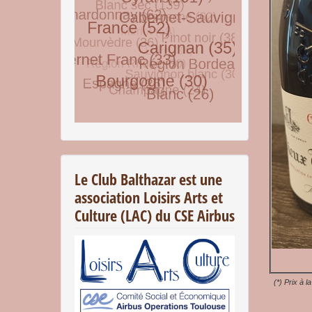
© Free
Joomla! 3 Modules
- by
VinaGecko.com
Le Club Balthazar est une
association Loisirs Arts et
Culture (LAC) du CSE Airbus
(*) Prix à l