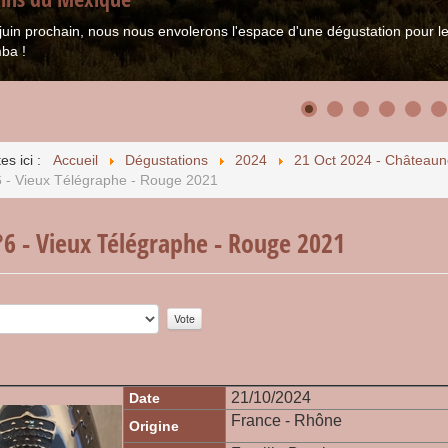
juin prochain, nous nous envolerons l'espace d'une dégustation pour
ba !
es ici :
Accueil
Dégustations
2024
21 Oct 2024 - Châteaun
6 - Vieux Télégraphe - Rouge 2021
°6 - Vieux Télégraphe - Rouge 2021
r:
0
/
5
21/10/2024
Date
France - Rhône
Origine