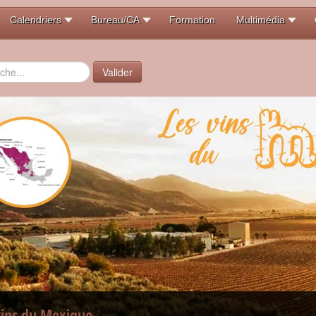
Calendriers
Bureau/CA
Formation
Multimédia
er
Valider
vins du Mexique