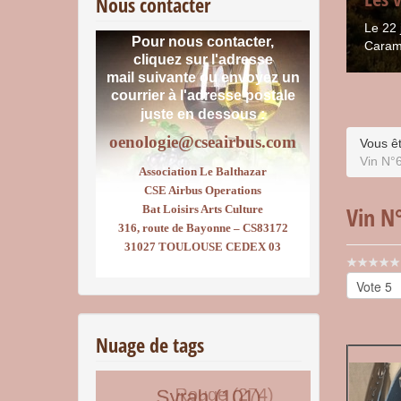
Nous contacter
Le 22 
Pour nous contacter,
Caram
cliquez sur l'adresse
mail suivante ou envoyez un
courrier
à l'adresse postale
juste en dessous :
oenologie@cseairbus.com
Vous êt
Vin N°
Association Le Balthazar
CSE Airbus Operations
Vin N
Bat Loisirs Arts Culture
316, route de Bayonne – CS83172
31027 TOULOUSE CEDEX 03
Vote
utilisateu
Veuillez
voter
Nuage de tags