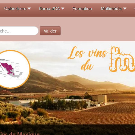
Calendriers
Bureau/CA
Formation
Multimédia
er
Valider
vins du Mexique