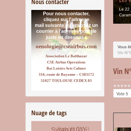
Nous contacter
Le 22 
Pour nous contacter,
Caram
cliquez sur l'adresse
mail suivante ou envoyez un
courrier
à l'adresse postale
juste en dessous :
oenologie@cseairbus.com
Vous êt
Vin N°5
Association Le Balthazar
CSE Airbus Operations
Vin N°
Bat Loisirs Arts Culture
316, route de Bayonne – CS83172
31027 TOULOUSE CEDEX 03
Vote
utilisateu
Veuillez
voter
Nuage de tags