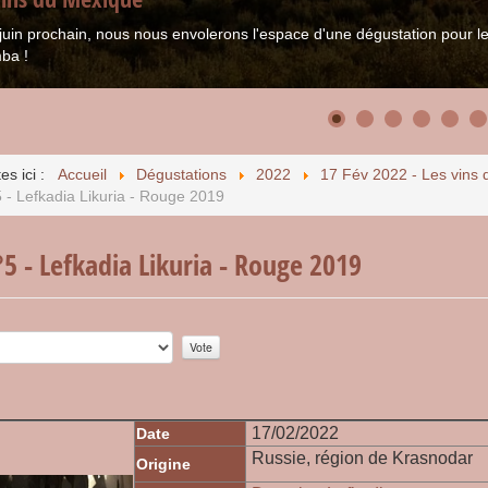
juin prochain, nous nous envolerons l'espace d'une dégustation pour
ba !
es ici :
Accueil
Dégustations
2022
17 Fév 2022 - Les vins 
 - Lefkadia Likuria - Rouge 2019
5 - Lefkadia Likuria - Rouge 2019
r:
0
/
5
17/02/2022
Date
Russie, région de Krasnodar
Origine