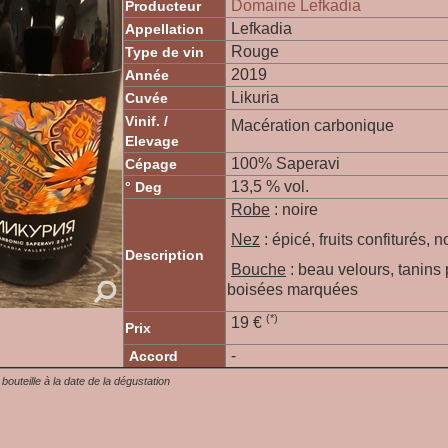
Domaine Lefkadia
Producteur
Lefkadia
Appellation
Rouge
Type de vin
2019
Année
Likuria
Cuvée
Vinif. /
Macération carbonique
Elevage
100% Saperavi
Cépage
13,5 % vol.
° Deg
Robe
: noire
Nez
: épicé, fruits confiturés, n
Description
Bouche
: beau velours, tanins
boisées marquées
(*)
19 €
Prix
-
Accord
a bouteille à la date de la dégustation