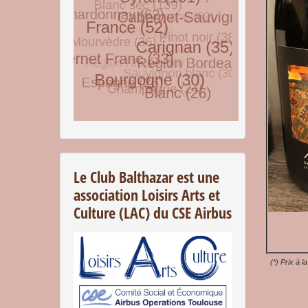
© Free
Joomla! 3 Modules
- by
VinaGecko.com
Le Club Balthazar est une
association Loisirs Arts et
Culture (LAC) du CSE Airbus
(*) Prix à l