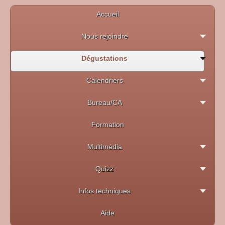
Accueil
Nous rejoindre
Dégustations
Calendriers
Bureau/CA
Formation
Multimédia
Quizz
Infos techniques
Aide