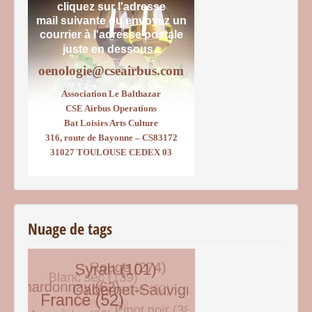
cliquez sur l'adresse
mail suivante ou envoyez un
courrier
à l'adresse postale
juste en dessous :
oenologie@cseairbus.com
Association Le Balthazar
CSE Airbus Operations
Bat Loisirs Arts Culture
316, route de Bayonne – CS83172
31027 TOULOUSE CEDEX 03
Nuage de tags