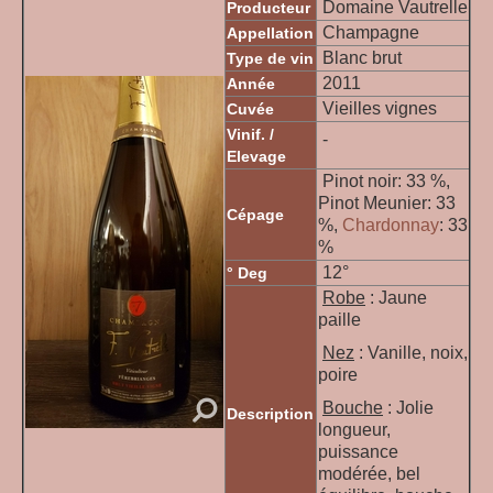
Domaine Vautrelle
Producteur
Champagne
Appellation
Blanc brut
Type de vin
2011
Année
Vieilles vignes
Cuvée
Vinif. /
-
Elevage
Pinot noir: 33 %,
Pinot Meunier: 33
Cépage
%,
Chardonnay
: 33
%
12°
° Deg
Robe
: Jaune
paille
Nez
: Vanille, noix,
poire
Bouche
: Jolie
Description
longueur,
puissance
modérée, bel