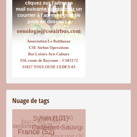
cliquez sur l'adresse
mail suivante ou envoyez un
courrier
à l'adresse postale
juste en dessous :
oenologie@cseairbus.com
Association Le Balthazar
CSE Airbus Operations
Bat Loisirs Arts Culture
316, route de Bayonne – CS83172
31027 TOULOUSE CEDEX 03
Nuage de tags