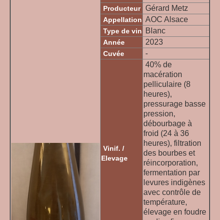
Gérard Metz
Producteur
AOC Alsace
Appellation
Blanc
Type de vin
2023
Année
-
Cuvée
40% de
macération
pelliculaire (8
heures),
pressurage basse
pression,
débourbage à
froid (24 à 36
heures), filtration
Vinif. /
des bourbes et
Elevage
réincorporation,
fermentation par
levures indigènes
avec contrôle de
température,
élevage en foudre