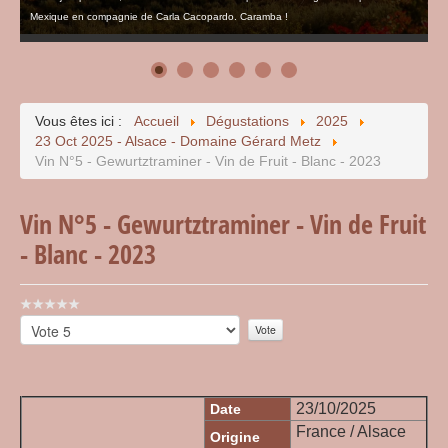
Mexique en compagnie de Carla Cacopardo. Caramba !
Vous êtes ici :
Accueil
Dégustations
2025
23 Oct 2025 - Alsace - Domaine Gérard Metz
Vin N°5 - Gewurtztraminer - Vin de Fruit - Blanc - 2023
Vin N°5 - Gewurtztraminer - Vin de Fruit
- Blanc - 2023
Vote
utilisateur:
Veuillez
0
/
5
voter
23/10/2025
Date
France / Alsace
Origine