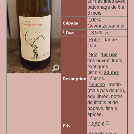
sur lies fines avec
bâtonnage de 6 à
8 mois.
100%
Cépage
Gewurtzstraminer
13,5 % vol
° Deg
Robe
: Jaune
clair.
Nez
:
1er nez
:
très ouvert, fruits
exotiques
(litchis).
2d nez
:
épices.
Description
Bouche
: ronde
(mais pas douce),
équilibrée, notes
de litchis et de
papaye, finale
épicée.
(*)
12,50 €
Prix