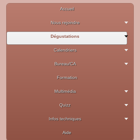
Accueil
Nous rejoindre
Dégustations
Calendriers
Bureau/CA
Formation
Multimédia
Quizz
Infos techniques
Aide