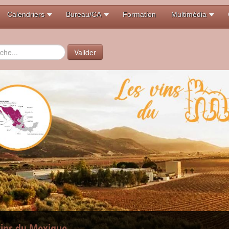
Calendriers
Bureau/CA
Formation
Multimédia
er
Valider
vins du Mexique