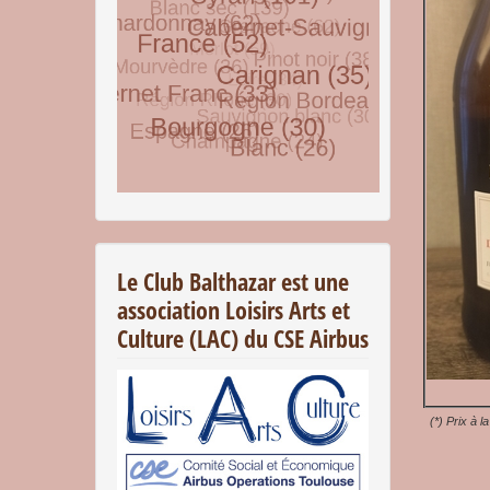
© Free
Joomla! 3 Modules
- by
VinaGecko.com
Le Club Balthazar est une
association Loisirs Arts et
Culture (LAC) du CSE Airbus
(*) Prix à l