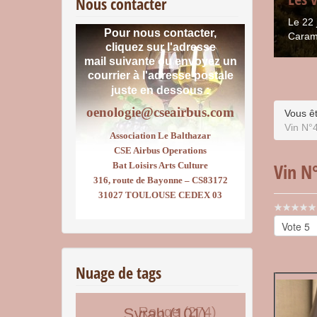
Nous contacter
Le 22 
Pour nous contacter,
Caram
cliquez sur l'adresse
mail suivante ou envoyez un
courrier
à l'adresse postale
juste en dessous :
oenologie@cseairbus.com
Vous êt
Vin N°4
Association Le Balthazar
CSE Airbus Operations
Vin N°
Bat Loisirs Arts Culture
316, route de Bayonne – CS83172
31027 TOULOUSE CEDEX 03
Vote
utilisateu
Veuillez
voter
Nuage de tags