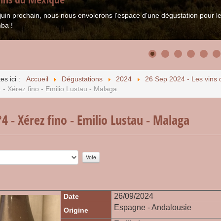
juin prochain, nous nous envolerons l'espace d'une dégustation pour
ba !
es ici :
Accueil
Dégustations
2024
26 Sep 2024 - Les vins 
 - Xérez fino - Emilio Lustau - Malaga
4 - Xérez fino - Emilio Lustau - Malaga
r:
0
/
5
26/09/2024
Date
Espagne - Andalousie
Origine