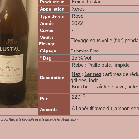
Emilio Lustau
Producteur
Xéres
Appellation
Rosé
Type de vin
2022
Année
-
Cuvée
Vinif. /
Élevage sous voile (flor) penda
Elevage
Cépage
Palomino Fino
15 % Vol.
° Deg
Robe
: Paille pâle, limpide
Nez
:
1er nez
:
arômes de réduc
Description
grillées, iode
Bouche
: Fraîche et vive, note
(*)
22€
Prix
A l’apéritif avec du jambon ser
Accords
a propriété, à la bouteille et à la date de la dégustation