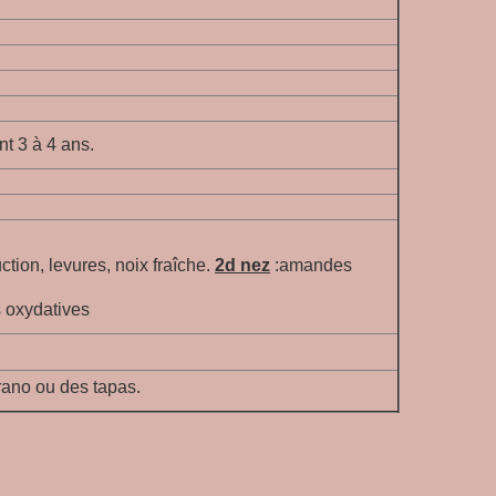
nt 3 à 4 ans.
tion, levures, noix fraîche
.
2d nez
:
amandes
s oxydatives
rano ou des tapas.