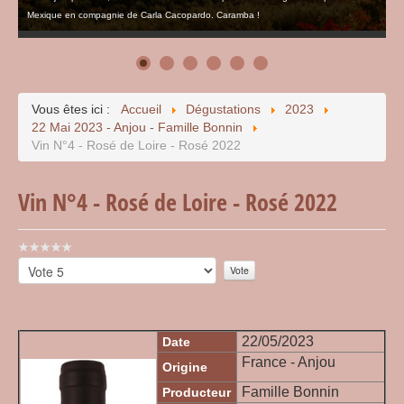
Mexique en compagnie de Carla Cacopardo. Caramba !
Vous êtes ici :
Accueil
Dégustations
2023
22 Mai 2023 - Anjou - Famille Bonnin
Vin N°4 - Rosé de Loire - Rosé 2022
Vin N°4 - Rosé de Loire - Rosé 2022
Vote
utilisateur:
Veuillez
0
/
5
voter
22/05/2023
Date
France - Anjou
Origine
Famille Bonnin
Producteur