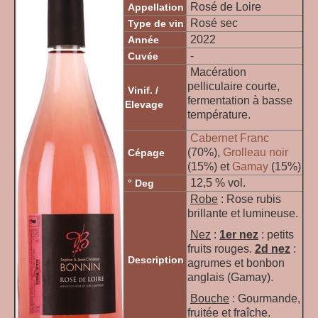
Rosé de Loire
Appellation
Rosé sec
Type de vin
2022
Année
-
Cuvée
Macération
pelliculaire courte,
Vinif. /
fermentation à basse
Elevage
température.
Cabernet Franc
(70%),
Grolleau noir
Cépage
(15%) et
Gamay
(15%)
12,5 % vol.
° Deg
Robe
: Rose rubis
brillante et lumineuse.
Nez
:
1er nez
: petits
fruits rouges.
2d nez
:
Description
agrumes et bonbon
anglais (Gamay).
Bouche
: Gourmande,
fruitée et fraîche.