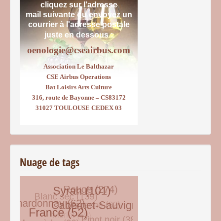
cliquez sur l'adresse
mail suivante ou envoyez un
courrier
à l'adresse postale
juste en dessous :
oenologie@cseairbus.com
Association Le Balthazar
CSE Airbus Operations
Bat Loisirs Arts Culture
316, route de Bayonne – CS83172
31027 TOULOUSE CEDEX 03
Nuage de tags