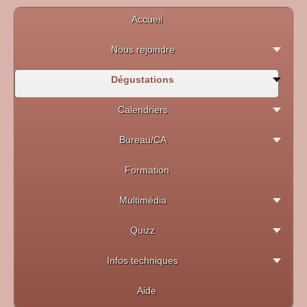
Accueil
Nous rejoindre
Dégustations
Calendriers
Bureau/CA
Formation
Multimédia
Quizz
Infos techniques
Aide