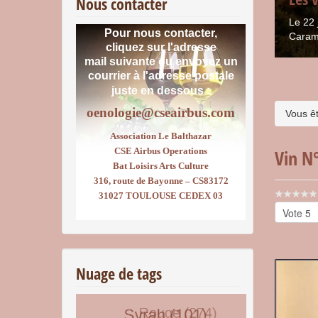
Nous contacter
Le 22 
Pour nous contacter,
Caram
cliquez sur l'adresse
mail suivante ou envoyez un
courrier
à l'adresse postale
juste en dessous :
oenologie@cseairbus.com
Vous êt
Association Le Balthazar
CSE Airbus Operations
Vin N
Bat Loisirs Arts Culture
316, route de Bayonne – CS83172
Vote
31027 TOULOUSE CEDEX 03
utilisateu
Veuillez
voter
Nuage de tags