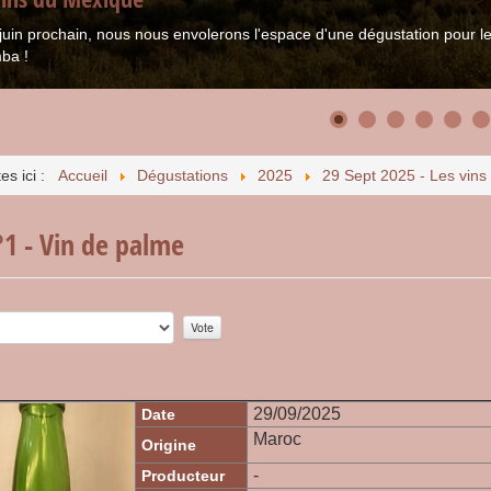
juin prochain, nous nous envolerons l'espace d'une dégustation pour
ba !
es ici :
Accueil
Dégustations
2025
29 Sept 2025 - Les vins
°1 - Vin de palme
r:
0
/
5
29/09/2025
Date
Maroc
Origine
-
Producteur