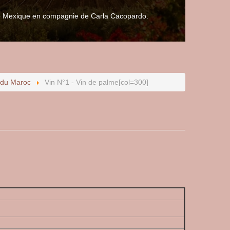
 le Mexique en compagnie de Carla Cacopardo.
 du Maroc
Vin N°1 - Vin de palme[col=300]