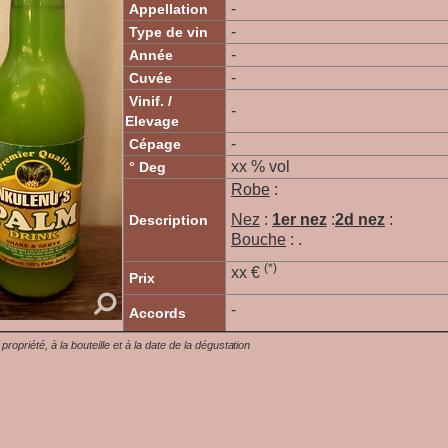
-
Appellation
-
Type de vin
-
Année
-
Cuvée
Vinif. /
-
Elevage
-
Cépage
xx % vol
° Deg
Robe
:
Nez
:
1er nez
:
2d nez
:
Description
Bouche
: .
(*)
xx €
Prix
-
Accords
a propriété, à la bouteille et à la date de la dégustation