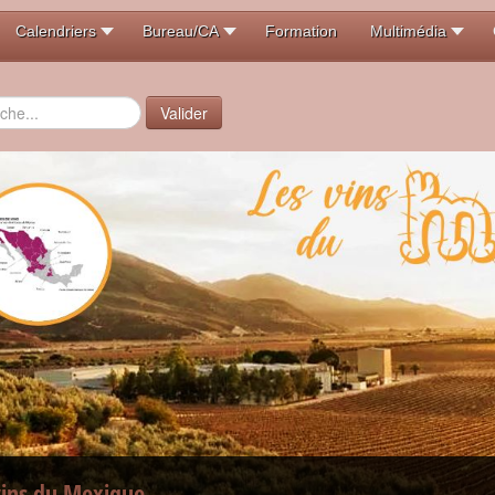
Calendriers
Bureau/CA
Formation
Multimédia
er
Valider
vins du Mexique