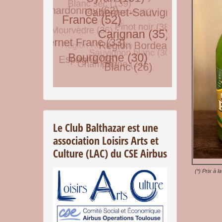
© Free
Joomla! 3 Modules
- by
VinaGecko.com
Le Club Balthazar est une
association Loisirs Arts et
Culture (LAC) du CSE Airbus
(*) Prix à l