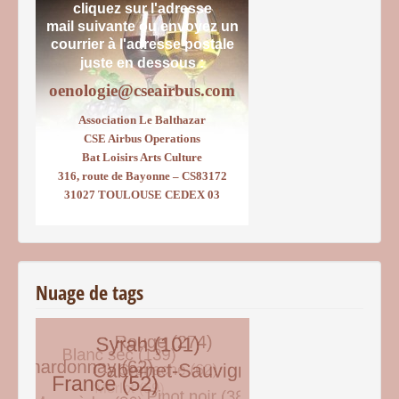
cliquez sur l'adresse
mail suivante ou envoyez un
courrier
à l'adresse postale
juste en dessous :
oenologie@cseairbus.com
Association Le Balthazar
CSE Airbus Operations
Bat Loisirs Arts Culture
316, route de Bayonne – CS83172
31027 TOULOUSE CEDEX 03
Nuage de tags