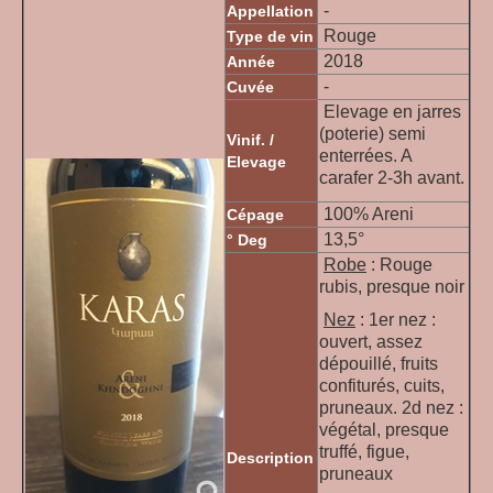
-
Appellation
Rouge
Type de vin
2018
Année
-
Cuvée
Elevage en jarres
(poterie) semi
Vinif. /
enterrées. A
Elevage
carafer 2-3h avant.
100% Areni
Cépage
13,5°
° Deg
Robe
: Rouge
rubis, presque noir
Nez
: 1er nez :
ouvert, assez
dépouillé, fruits
confiturés, cuits,
pruneaux. 2d nez :
végétal, presque
truffé, figue,
Description
pruneaux