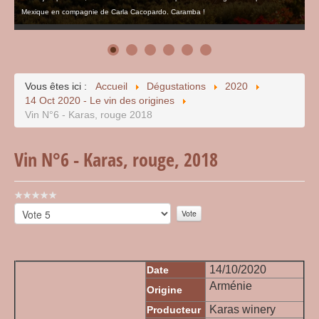
Mexique en compagnie de Carla Cacopardo. Caramba !
Vous êtes ici :
Accueil
Dégustations
2020
14 Oct 2020 - Le vin des origines
Vin N°6 - Karas, rouge 2018
Vin N°6 - Karas, rouge, 2018
Vote
utilisateur:
Veuillez
0
/
5
voter
14/10/2020
Date
Arménie
Origine
Karas winery
Producteur