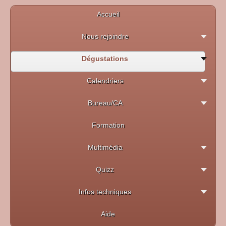
Accueil
Nous rejoindre
Dégustations
Calendriers
Bureau/CA
Formation
Multimédia
Quizz
Infos techniques
Aide