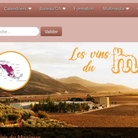
Calendriers
Bureau/CA
Formation
Multimédia
er
Valider
vins du Mexique