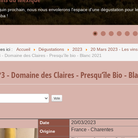
juin prochain, nous nous envolerons l'espace d'une dégustation pour
ba !
es ici :
Accueil
Dégustations
2023
20 Mars 2023 - Les vin
 - Domaine des Claires - Presqu’île bio - Blanc 2021
3 - Domaine des Claires - Presqu’île Bio - Bl
r:
0
/
5
20/03/2023
Date
France - Charentes
Origine