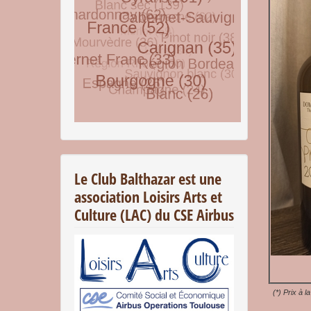
© Free
Joomla! 3 Modules
- by
VinaGecko.com
Le Club Balthazar est une
association Loisirs Arts et
Culture (LAC) du CSE Airbus
(*) Prix à l