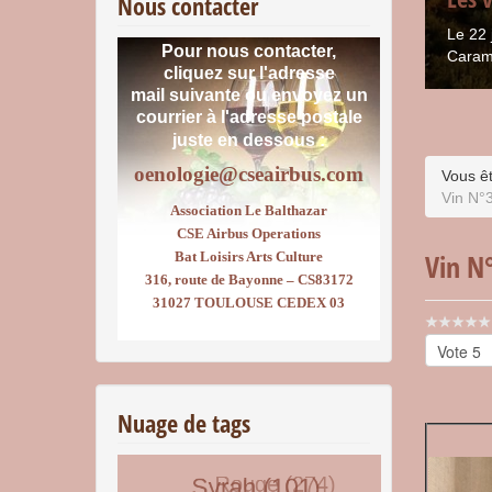
Nous contacter
Le 22 
Pour nous contacter,
Caram
cliquez sur l'adresse
mail suivante ou envoyez un
courrier
à l'adresse postale
juste en dessous :
oenologie@cseairbus.com
Vous êt
Vin N°3
Association Le Balthazar
CSE Airbus Operations
Vin N°
Bat Loisirs Arts Culture
316, route de Bayonne – CS83172
31027 TOULOUSE CEDEX 03
Vote
utilisateu
Veuillez
voter
Nuage de tags