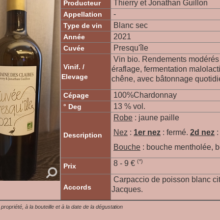
Thierry et Jonathan Guillon
Producteur
-
Appellation
Blanc sec
Type de vin
2021
Année
Presqu'île
Cuvée
Vin bio. Rendements modérés (
Vinif. /
éraflage, fermentation malolact
Elevage
chêne, avec bâtonnage quotidi
100%Chardonnay
Cépage
13 % vol.
° Deg
Robe
: jaune paille
Nez
:
1er nez
: fermé.
2d nez
:
Description
Bouche
: bouche mentholée, b
(*)
8 - 9 €
Prix
Carpaccio de poisson blanc cit
Accords
Jacques.
a propriété, à la bouteille et à la date de la dégustation