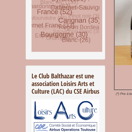
© Free
Joomla! 3 Modules
- by
VinaGecko.com
Le Club Balthazar est une
association Loisirs Arts et
Culture (LAC) du CSE Airbus
(*) Prix à l