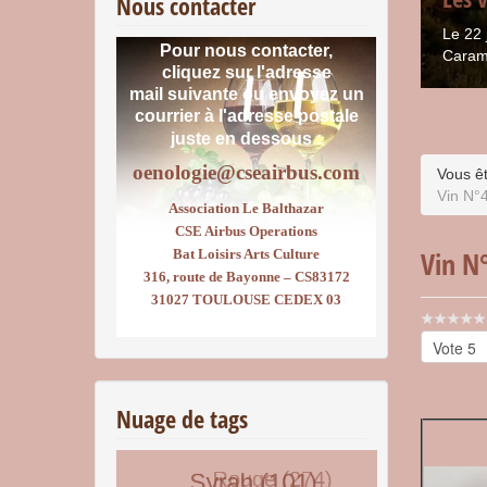
Nous contacter
Le 22 
Pour nous contacter,
Caram
cliquez sur l'adresse
mail suivante ou envoyez un
courrier
à l'adresse postale
juste en dessous :
oenologie@cseairbus.com
Vous êt
Vin N°
Association Le Balthazar
CSE Airbus Operations
Vin N
Bat Loisirs Arts Culture
316, route de Bayonne – CS83172
31027 TOULOUSE CEDEX 03
Vote
utilisateu
Veuillez
voter
Nuage de tags