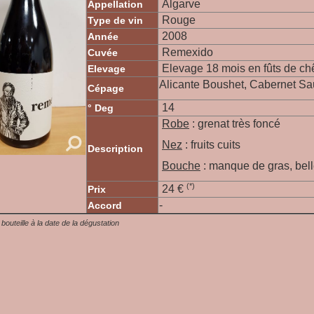
Algarve
Appellation
Rouge
Type de vin
2008
Année
Remexido
Cuvée
Elevage 18 mois en fûts de chên
Elevage
Alicante Boushet, Cabernet Sa
Cépage
14
° Deg
Robe
: grenat très foncé
Nez
: fruits cuits
Description
Bouche
: manque de gras, belle
(*)
24 €
Prix
-
Accord
a bouteille à la date de la dégustation