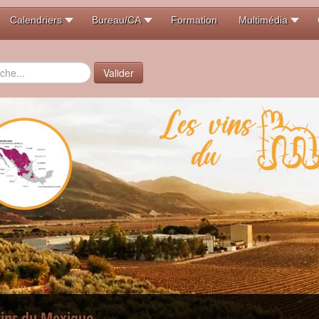
Calendriers
Bureau/CA
Formation
Multimédia
er
Valider
vins du Mexique