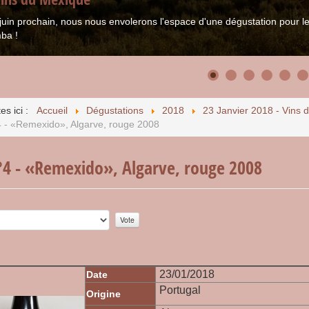
juin prochain, nous nous envolerons l'espace d'une dégustation pour
ba !
es ici :
Accueil
Dégustations
2018
23 Janvier 2018 - Vins 
4 - «Remexido», Algarve, rouge 2008
°4 - «Remexido», Algarve, rouge 2008
r:
0
/
5
23/01/2018
Date
Portugal
Origine