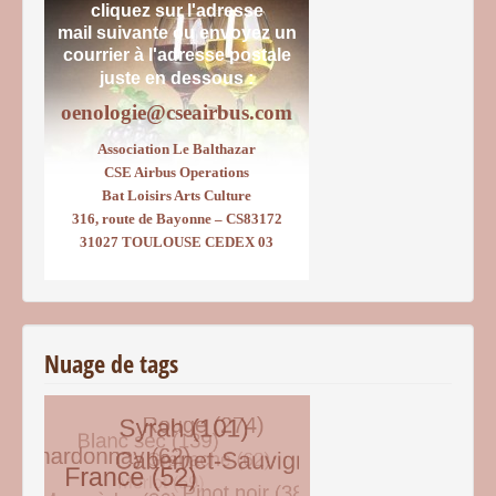
cliquez sur l'adresse
mail suivante ou envoyez un
courrier
à l'adresse postale
juste en dessous :
oenologie@cseairbus.com
Association Le Balthazar
CSE Airbus Operations
Bat Loisirs Arts Culture
316, route de Bayonne – CS83172
31027 TOULOUSE CEDEX 03
Nuage de tags