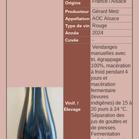
France / Alsace
Origine
Gérard Metz
Producteur
AOC Alsace
Appellation
Rouge
Type de vin
2024
Année
-
Cuvée
Vendanges
manuelles avec
tri, égrappage
100%, macération
à froid pendant 4
jours et
macération
fermentaire
(levures
indigènes) de 15 à
Vinif. /
20 jours à 24 °C.
Elevage
Séparation des
jus de gouttes et
de presses.
Fermentation