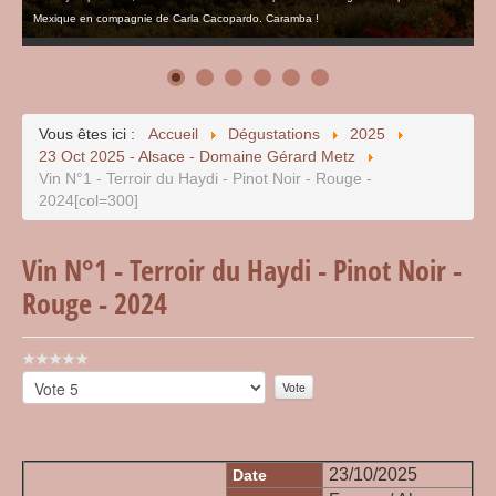
Mexique en compagnie de Carla Cacopardo. Caramba !
Vous êtes ici :
Accueil
Dégustations
2025
23 Oct 2025 - Alsace - Domaine Gérard Metz
Vin N°1 - Terroir du Haydi - Pinot Noir - Rouge -
2024[col=300]
Vin N°1 - Terroir du Haydi - Pinot Noir -
Rouge - 2024
Vote
utilisateur:
Veuillez
0
/
5
voter
23/10/2025
Date