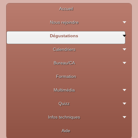
Accueil
Nous rejoindre
Dégustations
Calendriers
Bureau/CA
Formation
Multimédia
Quizz
Infos techniques
Aide