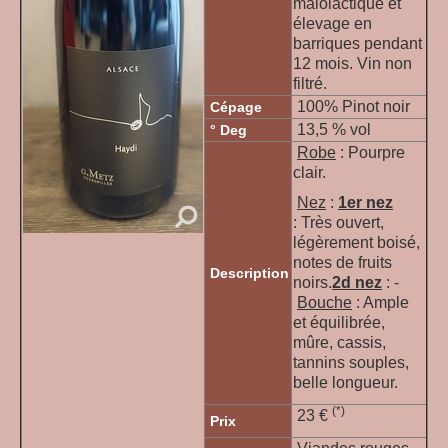
malolactique et
élevage en
barriques pendant
12 mois. Vin non
filtré.
100% Pinot noir
Cépage
13,5 % vol
° Deg
Robe
: Pourpre
clair.
Nez
:
1er nez
:
Très ouvert,
légèrement boisé,
notes de fruits
Description
noirs.
2d nez
:
-
Bouche
: Ample
et équilibrée,
mûre, cassis,
tannins souples,
belle longueur.
(*)
23 €
Prix