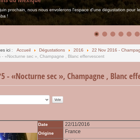
juin prochain, nous nous envolerons l'espace d'une dégustation pour
ba !
es ici :
Accueil
Dégustations
2016
22 Nov 2016 - Champa
5 - «Nocturne sec », Champagne , Blanc effervescent
°5 - «Nocturne sec », Champagne , Blanc eff
r:
0
/
5
22/11/2016
Date
France
Origine