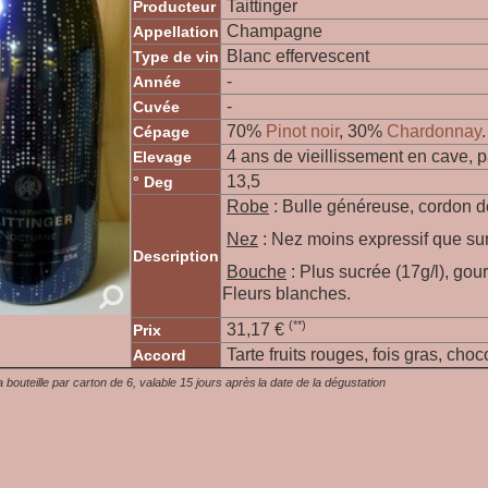
Taittinger
Producteur
Champagne
Appellation
Blanc effervescent
Type de vin
-
Année
-
Cuvée
70
%
Pinot noir
, 30%
Chardonnay
.
Cépage
4 ans de vieillissement en cave, p
Elevage
13,5
° Deg
Robe
: Bulle généreuse, cordon d
Nez
: Nez moins expressif que sur
Description
Bouche
: Plus sucrée (17g/l), go
Fleurs blanches.
(**)
31,17 €
Prix
Tarte fruits rouges, fois gras, choc
Accord
la bouteille par carton de 6, valable 15 jours après la date de la dégustation