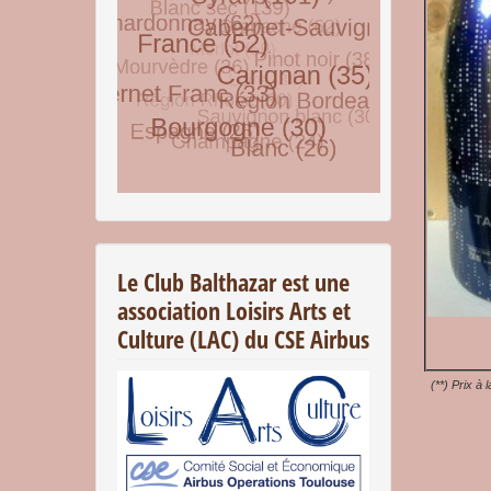
© Free
Joomla! 3 Modules
- by
VinaGecko.com
Le Club Balthazar est une
association Loisirs Arts et
Culture (LAC) du CSE Airbus
(**) Prix à 