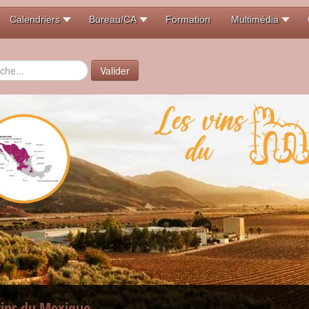
Calendriers
Bureau/CA
Formation
Multimédia
er
Valider
vins du Mexique