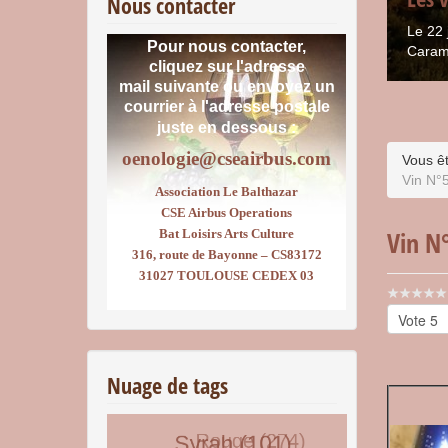
Nous contacter
Le 22 
Pour nous contacter,
Caram
cliquez sur l'adresse
mail suivante ou envoyez un
courrier
à l'adresse postale
juste en dessous :
oenologie@cseairbus.com
Vous êt
Vin N°
Association Le Balthazar
CSE Airbus Operations
Vin N
Bat Loisirs Arts Culture
316, route de Bayonne – CS83172
31027 TOULOUSE CEDEX 03
Vote
utilisateu
Veuillez
voter
Nuage de tags