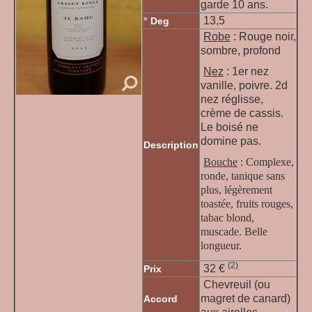
garde 10 ans.
13,5
° Deg
Robe
: Rouge noir,
sombre, profond
Nez
: 1er nez
vanille, poivre. 2d
nez réglisse,
crème de cassis.
Le boisé ne
domine pas.
Description
Bouche
: Complexe,
ronde, tanique sans
plus, légèrement
toastée, fruits rouges,
tabac blond,
muscade. Belle
longueur.
(2)
32
€
Prix
Chevreuil (ou
magret de canard)
Accord