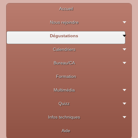
Accueil
Nous rejoindre
Dégustations
Calendriers
Bureau/CA
Formation
Multimédia
Quizz
Infos techniques
Aide