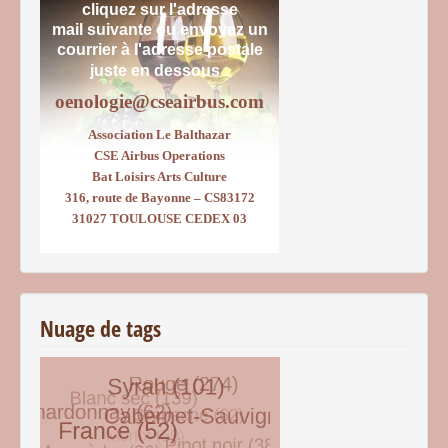
cliquez sur l'adresse
mail suivante ou envoyez un
courrier
à l'adresse postale
juste en dessous :
oenologie@cseairbus.com
Association Le Balthazar
CSE Airbus Operations
Bat Loisirs Arts Culture
316, route de Bayonne – CS83172
31027 TOULOUSE CEDEX 03
Nuage de tags