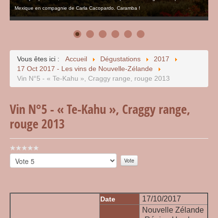
Mexique en compagnie de Carla Cacopardo. Caramba !
Vous êtes ici :
Accueil
Dégustations
2017
17 Oct 2017 - Les vins de Nouvelle-Zélande
Vin N°5 - « Te-Kahu », Craggy range, rouge 2013
Vin N°5 - « Te-Kahu », Craggy range,
rouge 2013
Vote
utilisateur:
Veuillez
0
/
5
voter
17/10/2017
Date
Nouvelle Zélande