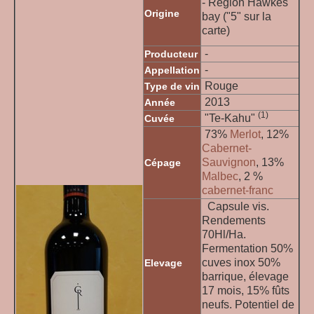
- Région Hawkes
Origine
bay ("5" sur la
carte)
-
Producteur
-
Appellation
Rouge
Type de vin
2013
Année
(1)
"Te-Kahu"
Cuvée
73%
Merlot
, 12%
Cabernet-
Sauvignon
, 13%
Cépage
Malbec
, 2 %
cabernet-franc
Capsule vis.
Rendements
70Hl/Ha.
Fermentation 50%
cuves inox 50%
Elevage
barrique, élevage
17 mois, 15% fûts
neufs. Potentiel de