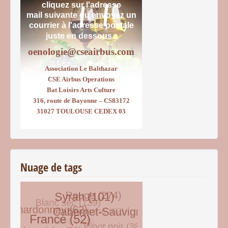
cliquez sur l'adresse
mail suivante ou envoyez un
courrier
à l'adresse postale
juste en dessous :
oenologie@cseairbus.com
Association Le Balthazar
CSE Airbus Operations
Bat Loisirs Arts Culture
316, route de Bayonne – CS83172
31027 TOULOUSE CEDEX 03
Nuage de tags