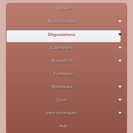
Accueil
Nous rejoindre
Dégustations
Calendriers
Bureau/CA
Formation
Multimédia
Quizz
Infos techniques
Aide