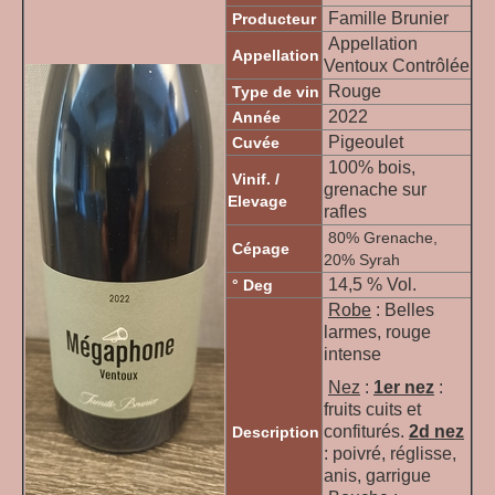
Famille Brunier
Producteur
Appellation
Appellation
Ventoux Contrôlée
Rouge
Type de vin
2022
Année
Pigeoulet
Cuvée
100% bois,
Vinif. /
grenache sur
Elevage
rafles
80% Grenache,
Cépage
20% Syrah
14,5 % Vol.
° Deg
Robe
: Belles
larmes, rouge
intense
Nez
:
1er nez
:
fruits cuits et
confiturés
.
2d nez
Description
:
poivré, réglisse,
anis, garrigue