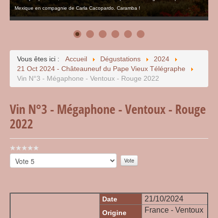
Mexique en compagnie de Carla Cacopardo. Caramba !
Vous êtes ici :
Accueil
Dégustations
2024
21 Oct 2024 - Châteauneuf du Pape Vieux Télégraphe
Vin N°3 - Mégaphone - Ventoux - Rouge 2022
Vin N°3 - Mégaphone - Ventoux - Rouge
2022
Vote
utilisateur:
Veuillez
0
/
5
voter
21/10/2024
Date
France - Ventoux
Origine