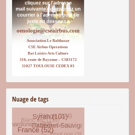
cliquez sur l'adresse
mail suivante ou envoyez un
courrier
à l'adresse postale
juste en dessous :
oenologie@cseairbus.com
Association Le Balthazar
CSE Airbus Operations
Bat Loisirs Arts Culture
316, route de Bayonne – CS83172
31027 TOULOUSE CEDEX 03
Nuage de tags