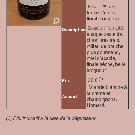
er
Nez
: 1
nez
fermé. 2d nez
floral, complexe
Bouche
:
Tonicité,
Description
attaque zeste de
citron, très frais,
milieu de bouche
plus gourmand,
miel d’acacia,
finale sèche, belle
longueur.
(1)
26
€
Prix
Viande blanche à
la crème et
Accord
champignons.
Homard.
(1) Prix indicatif à la date de la dégustation