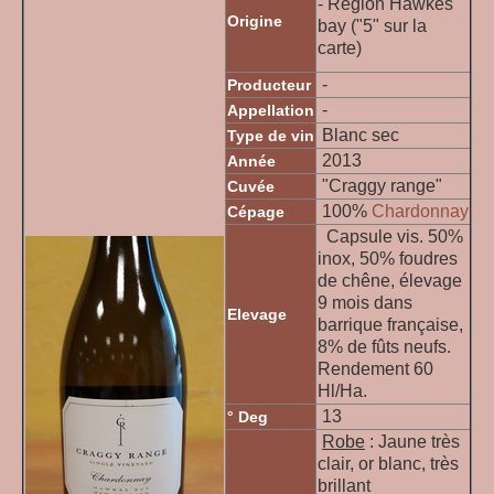
- Région Hawkes
Origine
bay ("5" sur la
carte)
-
Producteur
-
Appellation
Blanc sec
Type de vin
2013
Année
"Craggy range"
Cuvée
100%
Chardonnay
Cépage
Capsule vis. 50%
inox, 50% foudres
de chêne, élevage
9 mois dans
Elevage
barrique française,
8% de fûts neufs.
Rendement 60
Hl/Ha.
13
° Deg
Robe
: Jaune très
clair, or blanc, très
brillant