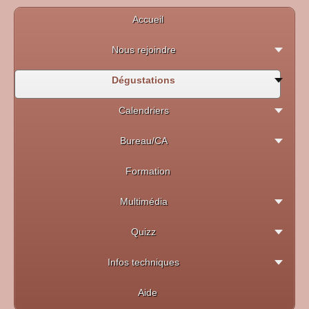
Accueil
Nous rejoindre
Dégustations
Calendriers
Bureau/CA
Formation
Multimédia
Quizz
Infos techniques
Aide