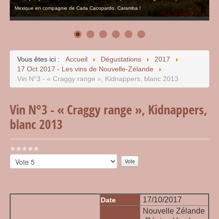
Mexique en compagnie de Carla Cacopardo. Caramba !
Vous êtes ici :
Accueil
Dégustations
2017
17 Oct 2017 - Les vins de Nouvelle-Zélande
Vin N°3 - « Craggy range », Kidnappers, blanc 2013
Vin N°3 - « Craggy range », Kidnappers,
blanc 2013
Vote
utilisateur:
Veuillez
0
/
5
voter
17/10/2017
Date
Nouvelle Zélande