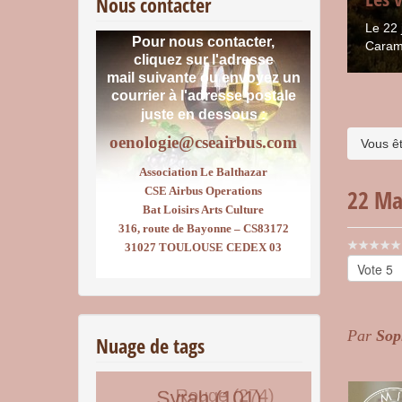
Nous contacter
Le 22 
Pour nous contacter,
Caram
cliquez sur l'adresse
mail suivante ou envoyez un
courrier
à l'adresse postale
juste en dessous :
oenologie@cseairbus.com
Vous êt
Association Le Balthazar
CSE Airbus Operations
22 Ma
Bat Loisirs Arts Culture
316, route de Bayonne – CS83172
Vote
31027 TOULOUSE CEDEX 03
utilisateu
Veuillez
voter
Par
Sop
Nuage de tags