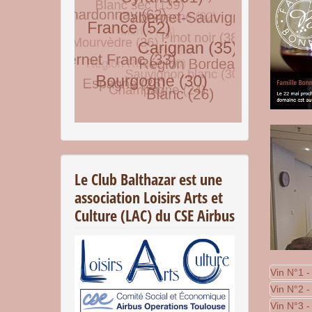
© Free
Joomla! 3 Modules
- by
VinaGecko.com
Le Club Balthazar est une
association Loisirs Arts et
Culture (LAC) du CSE Airbus
Vin N°1 -
Vin N°2 -
Vin N°3 -