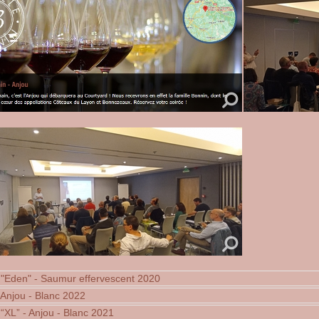
 "Eden" - Saumur effervescent 2020
 Anjou - Blanc 2022
 “XL” - Anjou - Blanc 2021