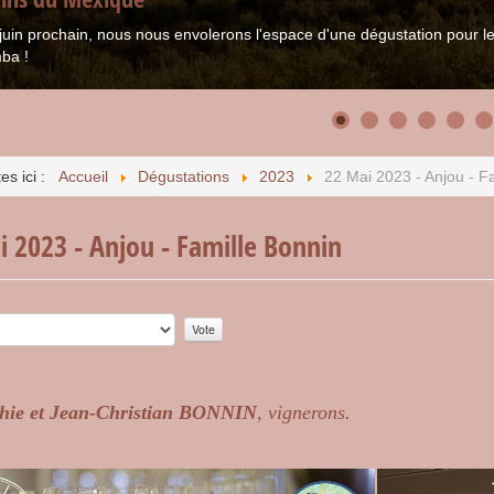
juin prochain, nous nous envolerons l'espace d'une dégustation pour
ba !
es ici :
Accueil
Dégustations
2023
22 Mai 2023 - Anjou - F
i 2023 - Anjou - Famille Bonnin
r:
0
/
5
hie et Jean-Christian BONNIN
, vignerons.