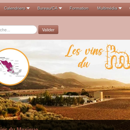
Calendriers
Bureau/CA
Formation
Multimédia
er
Valider
vins du Mexique