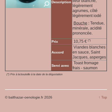
fleur blanche,
Description
légèrement
agrumes, côté
légèrement iodé
Bouche
: Tendue,
minérale, acidité
prononcée.
(*)
10,75 €
Prix
Viandes blanches
en sauce, Saint
Accord
Jacques, asperges
Toast fromage
Servi avec
frais - saumon
(*) Prix à la bouteille à la date de la dégustation
© balthazar-oenologie.fr 2026
↑ Top