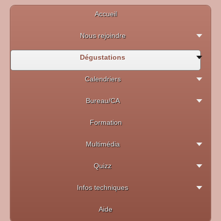
Accueil
Nous rejoindre
Dégustations
Calendriers
Bureau/CA
Formation
Multimédia
Quizz
Infos techniques
Aide