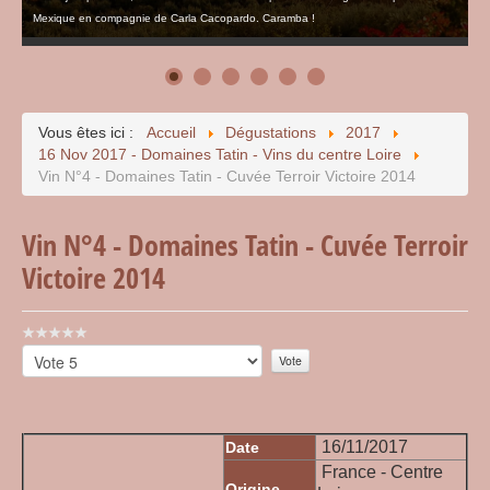
Mexique en compagnie de Carla Cacopardo. Caramba !
Vous êtes ici :
Accueil
Dégustations
2017
16 Nov 2017 - Domaines Tatin - Vins du centre Loire
Vin N°4 - Domaines Tatin - Cuvée Terroir Victoire 2014
Vin N°4 - Domaines Tatin - Cuvée Terroir
Victoire 2014
Vote
utilisateur:
Veuillez
0
/
5
voter
16/11/2017
Date
France - Centre
Origine