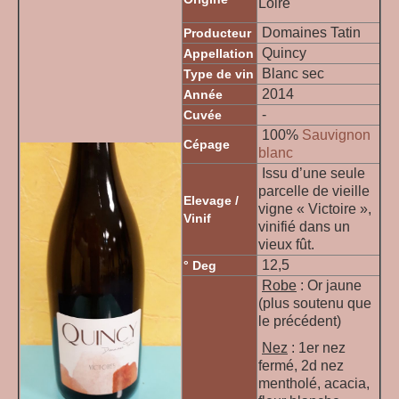
Loire
Domaines Tatin
Producteur
Quincy
Appellation
Blanc sec
Type de vin
2014
Année
-
Cuvée
100%
Sauvignon
Cépage
blanc
Issu d’une seule
parcelle de vieille
Elevage /
vigne « Victoire »,
Vinif
vinifié dans un
vieux fût.
12,5
° Deg
Robe
: Or jaune
(plus soutenu que
le précédent)
Nez
: 1er nez
fermé, 2d nez
mentholé, acacia,