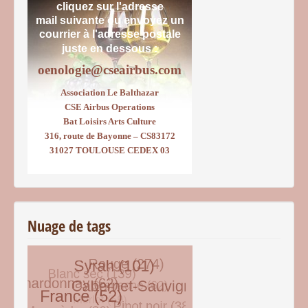
cliquez sur l'adresse
mail suivante ou envoyez un
courrier
à l'adresse postale
juste en dessous :
oenologie@cseairbus.com
Association Le Balthazar
CSE Airbus Operations
Bat Loisirs Arts Culture
316, route de Bayonne – CS83172
31027 TOULOUSE CEDEX 03
Nuage de tags