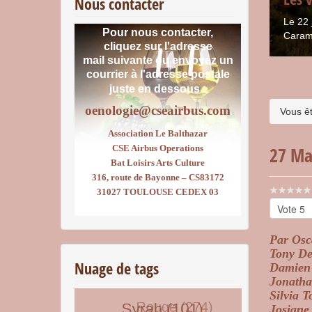
Nous contacter
Le 22 
Pour nous contacter,
Caram
cliquez sur l'adresse
mail suivante ou envoyez un
courrier
à l'adresse postale
juste en dessous :
oenologie@cseairbus.com
Vous êt
Association Le Balthazar
CSE Airbus Operations
27 Ma
Bat Loisirs Arts Culture
316, route de Bayonne – CS83172
Vote
31027 TOULOUSE CEDEX 03
utilisateu
Veuillez
voter
Par
Osca
Tony De
Nuage de tags
Damien 
Jonatha
Silvia T
Josiane