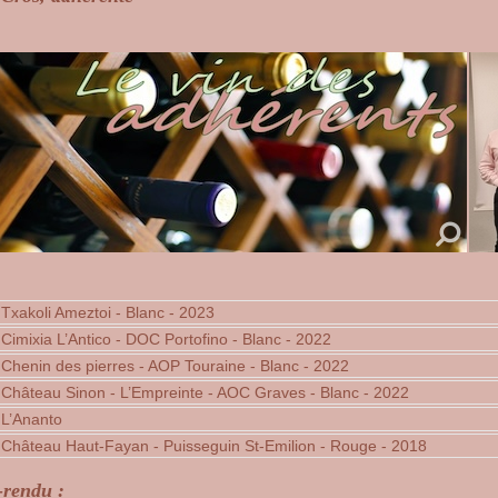
 Txakoli Ameztoi - Blanc - 2023
 Cimixia L’Antico - DOC Portofino - Blanc - 2022
 Chenin des pierres - AOP Touraine - Blanc - 2022
 Château Sinon - L’Empreinte - AOC Graves - Blanc - 2022
 L’Ananto
 Château Haut-Fayan - Puisseguin St-Emilion - Rouge - 2018
e-rendu :