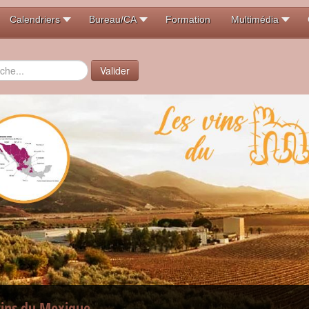
Calendriers
Bureau/CA
Formation
Multimédia
er
Valider
vins du Mexique