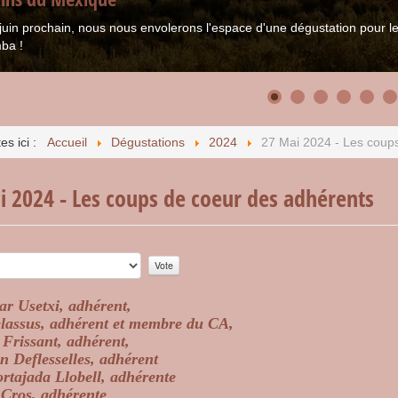
juin prochain, nous nous envolerons l'espace d'une dégustation pour
ba !
es ici :
Accueil
Dégustations
2024
27 Mai 2024 - Les coup
i 2024 - Les coups de coeur des adhérents
r:
0
/
5
r Usetxi, adhérent,
lassus, adhérent et membre du CA,
Frissant, adhérent,
n Deflesselles, adhérent
ortajada Llobell, adhérente
 Cros, adhérente