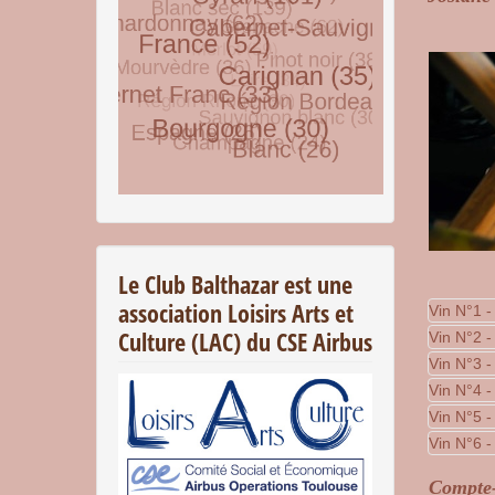
© Free
Joomla! 3 Modules
- by
VinaGecko.com
Le Club Balthazar est une
association Loisirs Arts et
Vin N°1 -
Culture (LAC) du CSE Airbus
Vin N°2 -
Vin N°3 -
Vin N°4 -
Vin N°5 -
Vin N°6 -
Compt