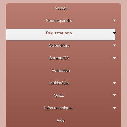
Accueil
Nous rejoindre
Dégustations
Calendriers
Bureau/CA
Formation
Multimédia
Quizz
Infos techniques
Aide