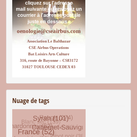
cliquez sur l'adresse
mail suivante ou envoyez un
courrier
à l'adresse postale
juste en dessous :
oenologie@cseairbus.com
Association Le Balthazar
CSE Airbus Operations
Bat Loisirs Arts Culture
316, route de Bayonne – CS83172
31027 TOULOUSE CEDEX 03
Nuage de tags