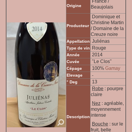
France /
Origine
Beaujolais
Dominique et
Christine Martin
Producteur
/ Domaine de la
Creuze noire
Juliénas
Appellation
Rouge
Type de vin
2014
Année
"Le Clos"
Cuvée
100%
Gamay
Cépage
Elevage
-
13
° Deg
Robe
: pourpre
claire
Nez
: agréable,
moyennement
intense
Description
Bouche
: sur le
fruit, belle