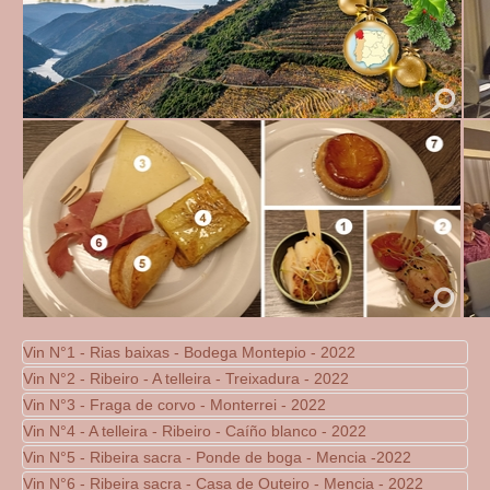
Vin N°1 - Rias baixas - Bodega Montepio - 2022
Vin N°2 - Ribeiro - A telleira - Treixadura - 2022
Vin N°3 - Fraga de corvo - Monterrei - 2022
Vin N°4 - A telleira - Ribeiro - Caíño blanco - 2022
Vin N°5 - Ribeira sacra - Ponde de boga - Mencia -2022
Vin N°6 - Ribeira sacra - Casa de Outeiro - Mencia - 2022