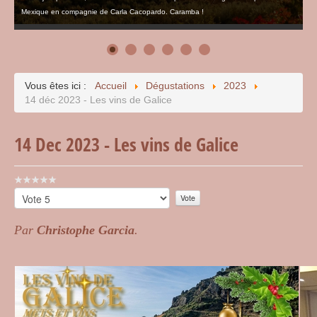
Mexique en compagnie de Carla Cacopardo. Caramba !
Vous êtes ici :
Accueil
Dégustations
2023
14 déc 2023 - Les vins de Galice
14 Dec 2023 - Les vins de Galice
Vote
utilisateur:
Veuillez
0
/
5
voter
Par
Christophe Garcia
.