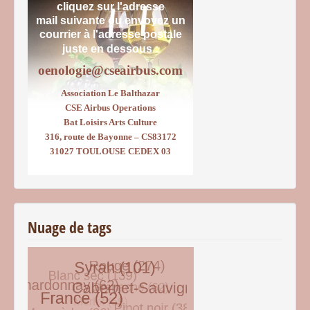
cliquez sur l'adresse
mail suivante ou envoyez un
courrier
à l'adresse postale
juste en dessous :
oenologie@cseairbus.com
Association Le Balthazar
CSE Airbus Operations
Bat Loisirs Arts Culture
316, route de Bayonne – CS83172
31027 TOULOUSE CEDEX 03
Nuage de tags