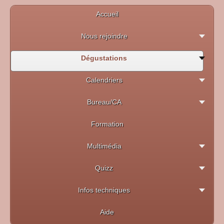
Accueil
Nous rejoindre
Dégustations
Calendriers
Bureau/CA
Formation
Multimédia
Quizz
Infos techniques
Aide