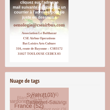
cliquez sur l'adresse
mail suivante ou envoyez un
courrier
à l'adresse postale
juste en dessous :
oenologie@cseairbus.com
Association Le Balthazar
CSE Airbus Operations
Bat Loisirs Arts Culture
316, route de Bayonne – CS83172
31027 TOULOUSE CEDEX 03
Nuage de tags