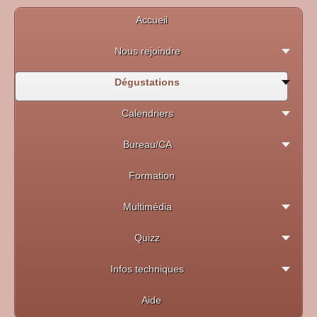
Accueil
Nous rejoindre
Dégustations
Calendriers
Bureau/CA
Formation
Multimédia
Quizz
Infos techniques
Aide