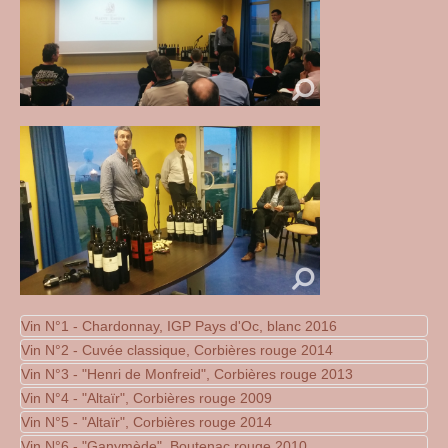
Vin N°1 - Chardonnay, IGP Pays d'Oc, blanc 2016
Vin N°2 - Cuvée classique, Corbières rouge 2014
Votre texte...
Vin N°3 - "Henri de Monfreid", Corbières rouge 2013
Votre texte...
Vin N°4 - "Altaïr", Corbières rouge 2009
Votre texte...
Vin N°5 - "Altaïr", Corbières rouge 2014
Votre texte...
Vin N°6 - "Ganymède", Boutenac rouge 2010