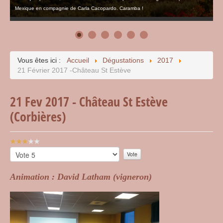
Mexique en compagnie de Carla Cacopardo. Caramba !
Vous êtes ici :
Accueil
Dégustations
2017
21 Février 2017 -Château St Estève
21 Fev 2017 - Château St Estève
(Corbières)
Vote
utilisateur:
Veuillez
3
/
5
voter
Animation : David Latham (vigneron)