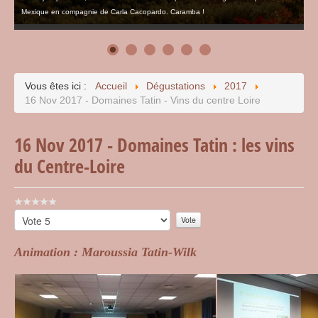
Mexique en compagnie de Carla Cacopardo. Caramba !
Vous êtes ici :
Accueil
Dégustations
2017
16 Nov 2017 - Domaines Tatin - Vins du centre Loire
16 Nov 2017 - Domaines Tatin : les vins
du Centre-Loire
Vote
utilisateur:
Veuillez
0
/
5
voter
Animation : Maroussia Tatin-Wilk