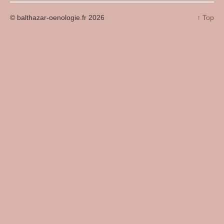
© balthazar-oenologie.fr 2026
↑ Top