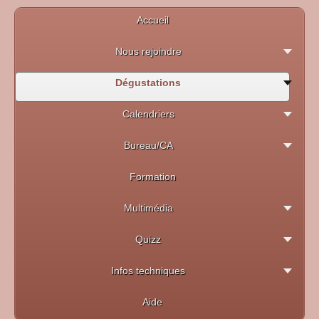
Accueil
Nous rejoindre
Dégustations
Calendriers
Bureau/CA
Formation
Multimédia
Quizz
Infos techniques
Aide