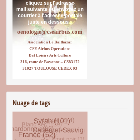
cliquez sur l'adresse
mail suivante ou envoyez un
courrier
à l'adresse postale
juste en dessous :
oenologie@cseairbus.com
Association Le Balthazar
CSE Airbus Operations
Bat Loisirs Arts Culture
316, route de Bayonne – CS83172
31027 TOULOUSE CEDEX 03
Nuage de tags