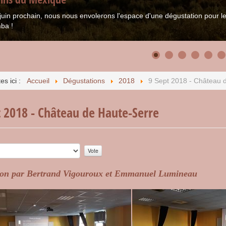
juin prochain, nous nous envolerons l'espace d'une dégustation pour
ba !
es ici :
Accueil
Dégustations
2018
9 Sept 2018 - Château 
t 2018 - Château de Haute-Serre
r:
5
/
5
on par Bertrand Vigouroux et Emmanuel Lumineau