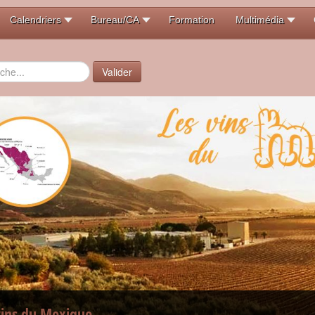
Calendriers
Bureau/CA
Formation
Multimédia
er
Valider
vins du Mexique