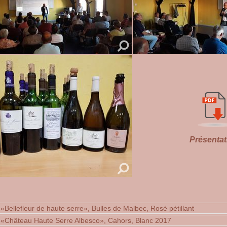
Présentat
 «Bellefleur de haute serre», Bulles de Malbec, Rosé pétillant
- «Château Haute Serre Albesco», Cahors, Blanc 2017