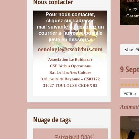
Nous contacter
Le 22 
Pour nous contacter,
Caram
cliquez sur l'adresse
mail suivante ou envoyez un
courrier
à l'adresse postale
juste en dessous :
oenologie@cseairbus.com
Vous êt
Association Le Balthazar
CSE Airbus Operations
9 Sep
Bat Loisirs Arts Culture
316, route de Bayonne – CS83172
Vote
31027 TOULOUSE CEDEX 03
utilisateu
Veuillez
voter
Animati
Nuage de tags