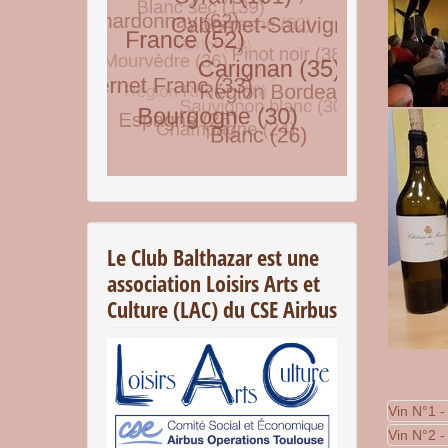
© Free
Joomla! 3 Modules
- by
VinaGecko.com
Le Club Balthazar est une
association Loisirs Arts et
Culture (LAC) du CSE Airbus
Vin N°1 -
Vin N°2 